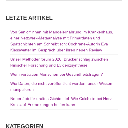
u
c
h
LETZTE ARTIKEL
e
n
Von Senior*innen mit Mangelernährung im Krankenhaus,
n
einer Netzwerk-Metaanalyse mit Primärdaten und
a
Spätschichten am Schreibtisch: Cochrane-Autorin Eva
c
Kiesswetter im Gespräch über ihren neuen Review
h
Unser Methodenforum 2026: Brückenschlag zwischen
:
klinischer Forschung und Evidenzsynthese
Wem vertrauen Menschen bei Gesundheitsfragen?
Wie Daten, die nicht veröffentlicht werden, unser Wissen
manipulieren
Neuer Job für uraltes Gichtmittel: Wie Colchicin bei Herz-
Kreislauf-Erkrankungen helfen kann
KATEGORIEN