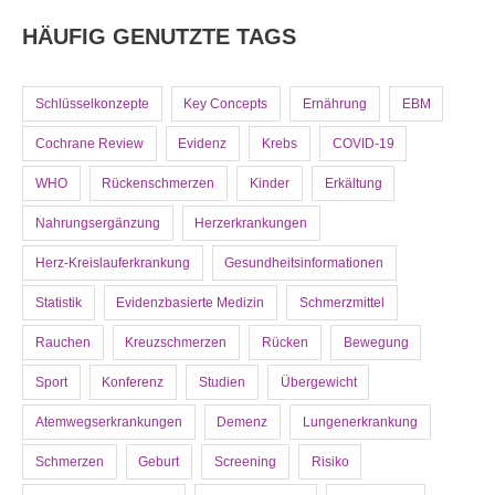
HÄUFIG GENUTZTE TAGS
Schlüsselkonzepte
Key Concepts
Ernährung
EBM
Cochrane Review
Evidenz
Krebs
COVID-19
WHO
Rückenschmerzen
Kinder
Erkältung
Nahrungsergänzung
Herzerkrankungen
Herz-Kreislauferkrankung
Gesundheitsinformationen
Statistik
Evidenzbasierte Medizin
Schmerzmittel
Rauchen
Kreuzschmerzen
Rücken
Bewegung
Sport
Konferenz
Studien
Übergewicht
Atemwegserkrankungen
Demenz
Lungenerkrankung
Schmerzen
Geburt
Screening
Risiko