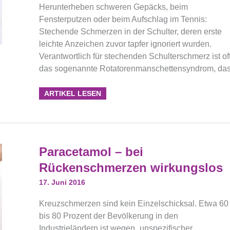
Herunterheben schweren Gepäcks, beim
Fensterputzen oder beim Aufschlag im Tennis:
Stechende Schmerzen in der Schulter, deren erste
leichte Anzeichen zuvor tapfer ignoriert wurden.
Verantwortlich für stechenden Schulterschmerz ist of
das sogenannte Rotatorenmanschettensyndrom, da
ARTIKEL LESEN
Paracetamol
Paracetamol – bei
–
Bei
Rückenschmerzen wirkungslos
Rückenschmerzen
Wirkungslos
17. Juni 2016
Kreuzschmerzen sind kein Einzelschicksal. Etwa 60
bis 80 Prozent der Bevölkerung in den
Industrieländern ist wegen „unspezifischer