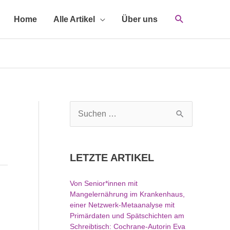
Home
Alle Artikel
Über uns
S
u
c
h
LETZTE ARTIKEL
e
n
Von Senior*innen mit
n
Mangelernährung im Krankenhaus,
a
einer Netzwerk-Metaanalyse mit
c
Primärdaten und Spätschichten am
h
Schreibtisch: Cochrane-Autorin Eva