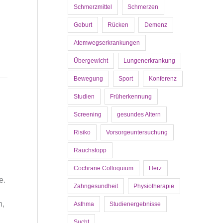
Schmerzmittel
Schmerzen
Geburt
Rücken
Demenz
Atemwegserkrankungen
Übergewicht
Lungenerkrankung
Bewegung
Sport
Konferenz
Studien
Früherkennung
Screening
gesundes Altern
Risiko
Vorsorgeuntersuchung
Rauchstopp
Cochrane Colloquium
Herz
e.
Zahngesundheit
Physiotherapie
n,
Asthma
Studienergebnisse
Sucht