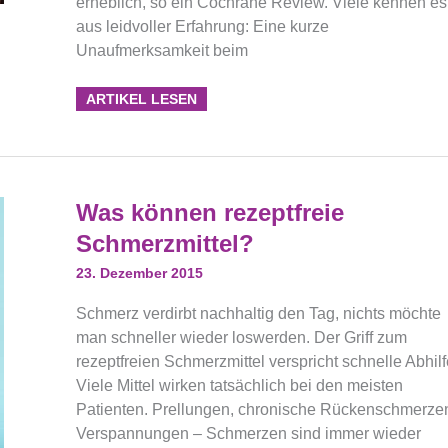
erheblich, so ein Cochrane Review. Viele kennen es
aus leidvoller Erfahrung: Eine kurze
Unaufmerksamkeit beim
ARTIKEL LESEN
Was
Was können rezeptfreie
Können
Rezeptfreie
Schmerzmittel?
Schmerzmittel?
23. Dezember 2015
Schmerz verdirbt nachhaltig den Tag, nichts möchte
man schneller wieder loswerden. Der Griff zum
rezeptfreien Schmerzmittel verspricht schnelle Abhilf
Viele Mittel wirken tatsächlich bei den meisten
Patienten. Prellungen, chronische Rückenschmerze
Verspannungen – Schmerzen sind immer wieder