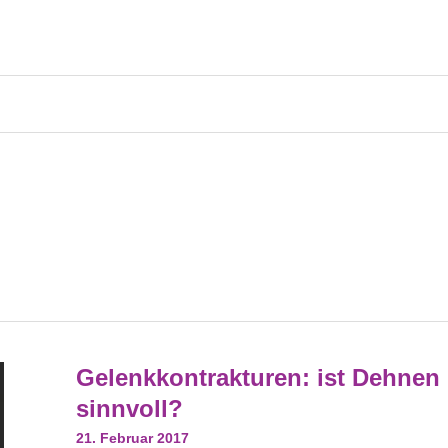
Gelenkkontrakturen:
Gelenkkontrakturen: ist Dehnen
Ist
Dehnen
sinnvoll?
Sinnvoll?
21. Februar 2017