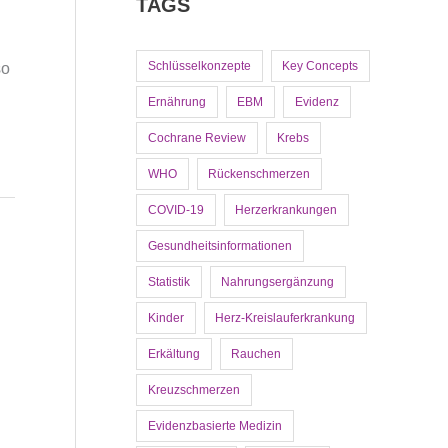
TAGS
Schlüsselkonzepte
Key Concepts
so
Ernährung
EBM
Evidenz
Cochrane Review
Krebs
WHO
Rückenschmerzen
COVID-19
Herzerkrankungen
Gesundheitsinformationen
Statistik
Nahrungsergänzung
Kinder
Herz-Kreislauferkrankung
Erkältung
Rauchen
Kreuzschmerzen
Evidenzbasierte Medizin