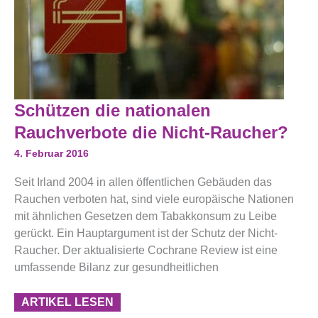
Schützen
Schützen die nationalen
Die
Nationalen
Rauchverbote die Nicht-Raucher?
Rauchverbote
Die
4. Februar 2016
Nicht-
Raucher?
Seit Irland 2004 in allen öffentlichen Gebäuden das
Rauchen verboten hat, sind viele europäische Nationen
mit ähnlichen Gesetzen dem Tabakkonsum zu Leibe
gerückt. Ein Hauptargument ist der Schutz der Nicht-
Raucher. Der aktualisierte Cochrane Review ist eine
umfassende Bilanz zur gesundheitlichen
ARTIKEL LESEN