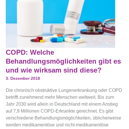
COPD:
COPD: Welche
Welche
Behandlungsmöglichkeiten
Behandlungsmöglichkeiten gibt es
Gibt
Es
und wie wirksam sind diese?
Und
Wie
3. Dezember 2018
Wirksam
Sind
Die chronisch obstruktive Lungenerkrankung oder COPD
Diese?
betrifft zunehmend mehr Menschen weltweit. Bis zum
Jahr 2030 wird allein in Deutschland mit einem Anstieg
auf 7,9 Millionen COPD-Erkrankte gerechnet. Es gibt
verschiedene Behandlungsmöglichkeiten, üblicherweise
werden medikamentöse und nicht-medikamentöse