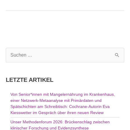
S
u
c
h
LETZTE ARTIKEL
e
n
Von Senior*innen mit Mangelernährung im Krankenhaus,
n
einer Netzwerk-Metaanalyse mit Primärdaten und
a
Spätschichten am Schreibtisch: Cochrane-Autorin Eva
c
Kiesswetter im Gespräch über ihren neuen Review
h
Unser Methodenforum 2026: Brückenschlag zwischen
:
klinischer Forschung und Evidenzsynthese