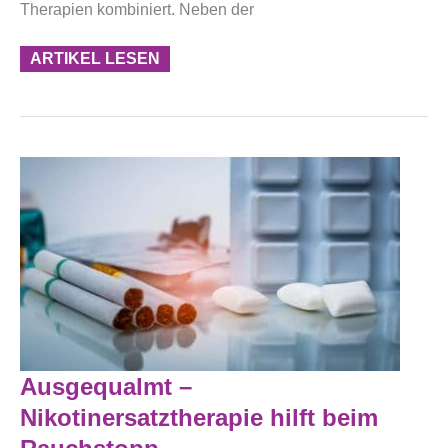
Therapien kombiniert. Neben der
ARTIKEL LESEN
Ausgequalmt
Ausgequalmt –
–
Nikotinersatztherapie
Nikotinersatztherapie hilft beim
Hilft
Beim