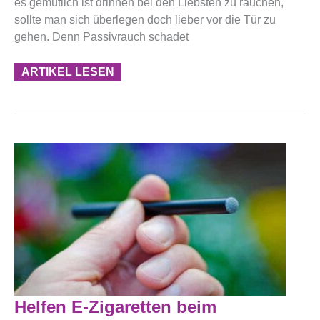
es gemütlich ist drinnen bei den Liebsten zu rauchen,
sollte man sich überlegen doch lieber vor die Tür zu
gehen. Denn Passivrauch schadet
ARTIKEL LESEN
Helfen
Helfen E-Zigaretten beim
E-