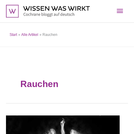
Zum
Hau
Inhalt
springen
Start
Alle Artikel
Rauchen
Rauchen