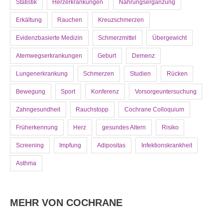
Statistik
Herzerkrankungen
Nahrungsergänzung
Erkältung
Rauchen
Kreuzschmerzen
Evidenzbasierte Medizin
Schmerzmittel
Übergewicht
Atemwegserkrankungen
Geburt
Demenz
Lungenerkrankung
Schmerzen
Studien
Rücken
Bewegung
Sport
Konferenz
Vorsorgeuntersuchung
Zahngesundheit
Rauchstopp
Cochrane Colloquium
Früherkennung
Herz
gesundes Altern
Risiko
Screening
Impfung
Adipositas
Infektionskrankheit
Asthma
MEHR VON COCHRANE