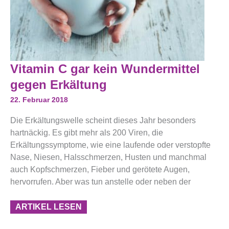
Vitamin
Vitamin C gar kein Wundermittel
C
Gar
gegen Erkältung
Kein
Wundermittel
22. Februar 2018
Gegen
Erkältung
Die Erkältungswelle scheint dieses Jahr besonders
hartnäckig. Es gibt mehr als 200 Viren, die
Erkältungssymptome, wie eine laufende oder verstopfte
Nase, Niesen, Halsschmerzen, Husten und manchmal
auch Kopfschmerzen, Fieber und gerötete Augen,
hervorrufen. Aber was tun anstelle oder neben der
ARTIKEL LESEN