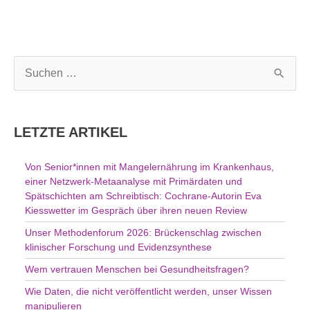
S
u
c
h
LETZTE ARTIKEL
e
n
Von Senior*innen mit Mangelernährung im Krankenhaus,
n
einer Netzwerk-Metaanalyse mit Primärdaten und
a
Spätschichten am Schreibtisch: Cochrane-Autorin Eva
c
Kiesswetter im Gespräch über ihren neuen Review
h
Unser Methodenforum 2026: Brückenschlag zwischen
:
klinischer Forschung und Evidenzsynthese
Wem vertrauen Menschen bei Gesundheitsfragen?
Wie Daten, die nicht veröffentlicht werden, unser Wissen
manipulieren