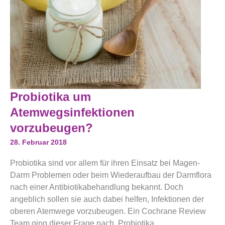
Probiotika
Probiotika um
Um
Atemwegsinfektionen
Atemwegsinfektionen
Vorzubeugen?
vorzubeugen?
28. Februar 2018
Probiotika sind vor allem für ihren Einsatz bei Magen-
Darm Problemen oder beim Wiederaufbau der Darmflora
nach einer Antibiotikabehandlung bekannt. Doch
angeblich sollen sie auch dabei helfen, Infektionen der
oberen Atemwege vorzubeugen. Ein Cochrane Review
Team ging dieser Frage nach. Probiotika