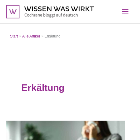
Zum
Hau
Inhalt
springen
Start
Alle Artikel
Erkältung
Erkältung