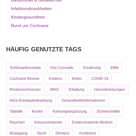
Gesundheit & Gesellschaft
Infektionskrankheiten
Kindergesundheit
Rund um Cochrane
HÄUFIG GENUTZTE TAGS
Schlüsselkonzepte
Key Concepts
Ernährung
EBM
Cochrane Review
Evidenz
Krebs
COVID-19
Rückenschmerzen
WHO
Erkältung
Herzerkrankungen
Herz-Kreislauferkrankung
Gesundheitsinformationen
Statistik
Kinder
Nahrungsergänzung
Schmerzmittel
Rauchen
Kreuzschmerzen
Evidenzbasierte Medizin
Bewegung
Sport
Demenz
Konferenz