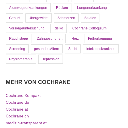
Atemwegserkrankungen
Rücken
Lungenerkrankung
Geburt
Übergewicht
Schmerzen
Studien
Vorsorgeuntersuchung
Risiko
Cochrane Colloquium
Rauchstopp
Zahngesundheit
Herz
Früherkennung
Screening
gesundes Altern
Sucht
Infektionskrankheit
Physiotherapie
Depression
MEHR VON COCHRANE
Cochrane Kompakt
Cochrane.de
Cochrane.at
Cochrane.ch
medizin-transparent.at