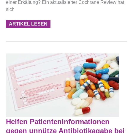
einer Erkältung? Ein aktualisierter Cochrane Review hat
sich
ARTIKEL LESEN
Helfen
Helfen Patienteninformationen
Patienteninformationen
Gegen
gegen unnütze Antibiotikagabe bei