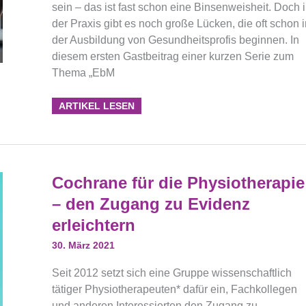
sein – das ist fast schon eine Binsenweisheit. Doch 
der Praxis gibt es noch große Lücken, die oft schon i
der Ausbildung von Gesundheitsprofis beginnen. In
diesem ersten Gastbeitrag einer kurzen Serie zum
Thema „EbM
ARTIKEL LESEN
Cochrane
Cochrane für die Physiotherapie
Für
Die
– den Zugang zu Evidenz
Physiotherapie
–
erleichtern
Den
Zugang
Zu
30. März 2021
Evidenz
Erleichtern
Seit 2012 setzt sich eine Gruppe wissenschaftlich
tätiger Physiotherapeuten* dafür ein, Fachkollegen
und anderen Interessierten den Zugang zu