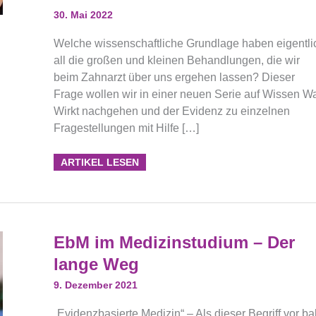
Serie
Zur
30. Mai 2022
Evidenzbasierten
Zahnmedizin.
Welche wissenschaftliche Grundlage haben eigentli
all die großen und kleinen Behandlungen, die wir
beim Zahnarzt über uns ergehen lassen? Dieser
Frage wollen wir in einer neuen Serie auf Wissen W
Wirkt nachgehen und der Evidenz zu einzelnen
Fragestellungen mit Hilfe […]
ARTIKEL LESEN
EbM
EbM im Medizinstudium – Der
Im
Medizinstudium
lange Weg
–
Der
Lange
9. Dezember 2021
Weg
„Evidenzbasierte Medizin“ – Als dieser Begriff vor ba