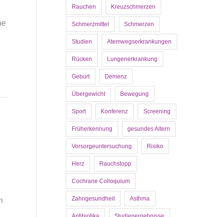
Rauchen
Kreuzschmerzen
ne
Schmerzmittel
Schmerzen
Studien
Atemwegserkrankungen
Rücken
Lungenerkrankung
Geburt
Demenz
Übergewicht
Bewegung
Sport
Konferenz
Screening
n
Früherkennung
gesundes Altern
Vorsorgeuntersuchung
Risiko
Herz
Rauchstopp
Cochrane Colloquium
Zahngesundheit
Asthma
n
Antibiotika
Studienergebnisse