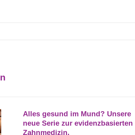
in
Alles
Alles gesund im Mund? Unsere
Gesund
Im
neue Serie zur evidenzbasierten
Mund?
Unsere
Zahnmedizin.
Neue