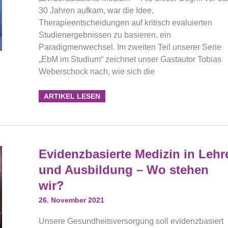
30 Jahren aufkam, war die Idee,
Therapieentscheidungen auf kritisch evaluierten
Studienergebnissen zu basieren, ein
Paradigmenwechsel. Im zweiten Teil unserer Serie
„EbM im Studium“ zeichnet unser Gastautor Tobias
Weberschock nach, wie sich die
ARTIKEL LESEN
Evidenzbasierte
Evidenzbasierte Medizin in Lehr
Medizin
In
und Ausbildung – Wo stehen
Lehre
Und
wir?
Ausbildung
–
Wo
26. November 2021
Stehen
Wir?
Unsere Gesundheitsversorgung soll evidenzbasiert