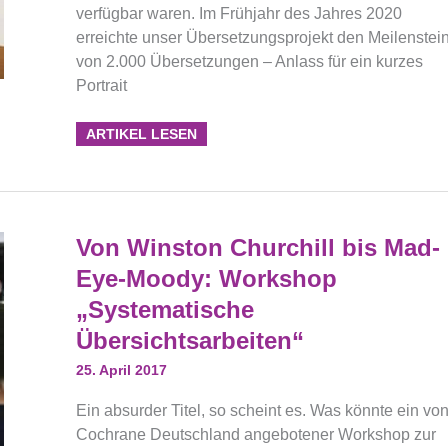
verfügbar waren. Im Frühjahr des Jahres 2020
erreichte unser Übersetzungsprojekt den Meilenstei
von 2.000 Übersetzungen – Anlass für ein kurzes
Portrait
ARTIKEL LESEN
Von
Von Winston Churchill bis Mad-
Winston
Churchill
Eye-Moody: Workshop
Bis
Mad-
„Systematische
Eye-
Moody:
Übersichtsarbeiten“
Workshop
„Systematische
Übersichtsarbeiten“
25. April 2017
Ein absurder Titel, so scheint es. Was könnte ein vo
Cochrane Deutschland angebotener Workshop zur