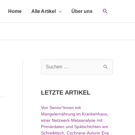
Home
Alle Artikel
Über uns
S
u
c
h
LETZTE ARTIKEL
e
n
Von Senior*innen mit
n
Mangelernährung im Krankenhaus,
a
einer Netzwerk-Metaanalyse mit
c
Primärdaten und Spätschichten am
h
Schreibtisch: Cochrane-Autorin Eva