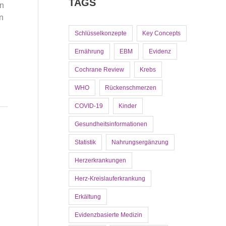
TAGS
in
n
Schlüsselkonzepte
Key Concepts
Ernährung
EBM
Evidenz
Cochrane Review
Krebs
WHO
Rückenschmerzen
COVID-19
Kinder
Gesundheitsinformationen
Statistik
Nahrungsergänzung
Herzerkrankungen
Herz-Kreislauferkrankung
Erkältung
Evidenzbasierte Medizin