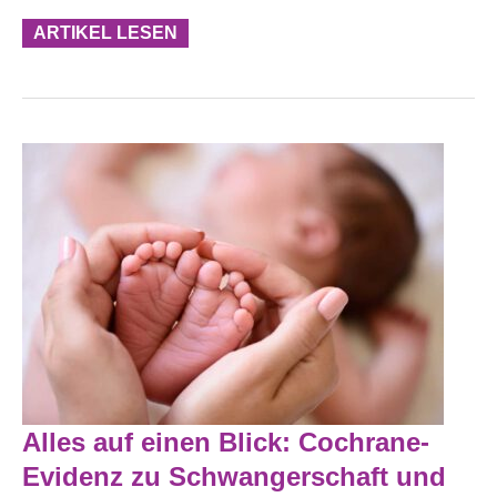
ARTIKEL LESEN
Alles
Alles auf einen Blick: Cochrane-
Auf
Einen
Evidenz zu Schwangerschaft und
Blick: