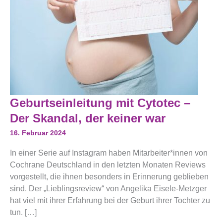
Geburtseinleitung
Geburtseinleitung mit Cytotec –
Mit
Cytotec
Der Skandal, der keiner war
–
Der
16. Februar 2024
Skandal,
Der
In einer Serie auf Instagram haben Mitarbeiter*innen von
Keiner
War
Cochrane Deutschland in den letzten Monaten Reviews
vorgestellt, die ihnen besonders in Erinnerung geblieben
sind. Der „Lieblingsreview“ von Angelika Eisele-Metzger
hat viel mit ihrer Erfahrung bei der Geburt ihrer Tochter zu
tun. […]