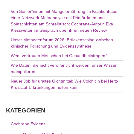
e
n
Von Senior*innen mit Mangelernährung im Krankenhaus,
n
einer Netzwerk-Metaanalyse mit Primärdaten und
a
Spätschichten am Schreibtisch: Cochrane-Autorin Eva
c
Kiesswetter im Gespräch über ihren neuen Review
h
Unser Methodenforum 2026: Brückenschlag zwischen
:
klinischer Forschung und Evidenzsynthese
Wem vertrauen Menschen bei Gesundheitsfragen?
Wie Daten, die nicht veröffentlicht werden, unser Wissen
manipulieren
Neuer Job für uraltes Gichtmittel: Wie Colchicin bei Herz-
Kreislauf-Erkrankungen helfen kann
KATEGORIEN
Cochrane Evidenz