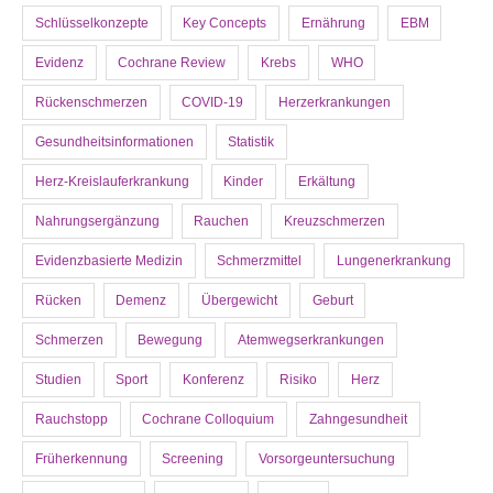
Schlüsselkonzepte
Key Concepts
Ernährung
EBM
Evidenz
Cochrane Review
Krebs
WHO
Rückenschmerzen
COVID-19
Herzerkrankungen
Gesundheitsinformationen
Statistik
Herz-Kreislauferkrankung
Kinder
Erkältung
Nahrungsergänzung
Rauchen
Kreuzschmerzen
Evidenzbasierte Medizin
Schmerzmittel
Lungenerkrankung
Rücken
Demenz
Übergewicht
Geburt
Schmerzen
Bewegung
Atemwegserkrankungen
Studien
Sport
Konferenz
Risiko
Herz
Rauchstopp
Cochrane Colloquium
Zahngesundheit
Früherkennung
Screening
Vorsorgeuntersuchung