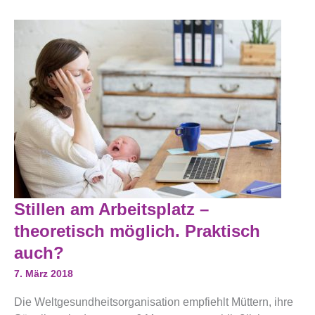
Stillen
Stillen am Arbeitsplatz –
Am
Arbeitsplatz
theoretisch möglich. Praktisch
–
Theoretisch
auch?
Möglich.
Praktisch
7. März 2018
Auch?
Die Weltgesundheitsorganisation empfiehlt Müttern, ihre