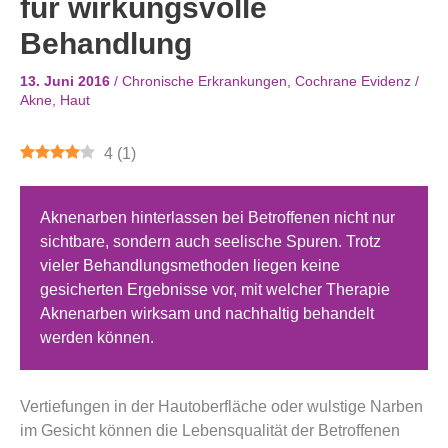
für wirkungsvolle
Behandlung
13. Juni 2016
/
Chronische Erkrankungen
,
Cochrane Evidenz
/
Akne
,
Haut
4
(
1
)
Aknenarben hinterlassen bei Betroffenen nicht nur
sichtbare, sondern auch seelische Spuren. Trotz
vieler Behandlungsmethoden liegen keine
gesicherten Ergebnisse vor, mit welcher Therapie
Aknenarben wirksam und nachhaltig behandelt
werden können.
Vertiefungen in der Hautoberfläche oder wulstige Narben
im Gesicht können die Lebensqualität der Betroffenen