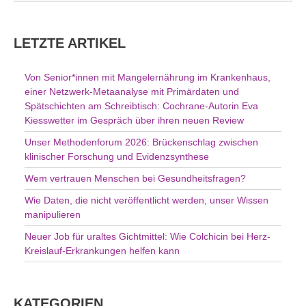
u
c
h
LETZTE ARTIKEL
e
n
Von Senior*innen mit Mangelernährung im Krankenhaus,
n
einer Netzwerk-Metaanalyse mit Primärdaten und
a
Spätschichten am Schreibtisch: Cochrane-Autorin Eva
c
Kiesswetter im Gespräch über ihren neuen Review
h
Unser Methodenforum 2026: Brückenschlag zwischen
:
klinischer Forschung und Evidenzsynthese
Wem vertrauen Menschen bei Gesundheitsfragen?
Wie Daten, die nicht veröffentlicht werden, unser Wissen
manipulieren
Neuer Job für uraltes Gichtmittel: Wie Colchicin bei Herz-
Kreislauf-Erkrankungen helfen kann
KATEGORIEN