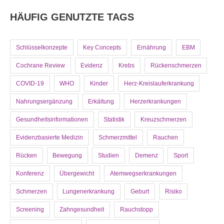
HÄUFIG GENUTZTE TAGS
Schlüsselkonzepte
Key Concepts
Ernährung
EBM
Cochrane Review
Evidenz
Krebs
Rückenschmerzen
COVID-19
WHO
Kinder
Herz-Kreislauferkrankung
Nahrungsergänzung
Erkältung
Herzerkrankungen
Gesundheitsinformationen
Statistik
Kreuzschmerzen
Evidenzbasierte Medizin
Schmerzmittel
Rauchen
Rücken
Bewegung
Studien
Demenz
Sport
Konferenz
Übergewicht
Atemwegserkrankungen
Schmerzen
Lungenerkrankung
Geburt
Risiko
Screening
Zahngesundheit
Rauchstopp