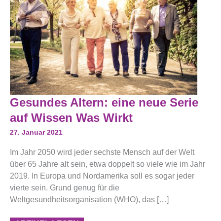
Gesundes
Gesundes Altern: eine neue Serie
Altern:
Eine
auf Wissen Was Wirkt
Neue
Serie
27. Januar 2021
Auf
Wissen
Im Jahr 2050 wird jeder sechste Mensch auf der Welt
Was
Wirkt
über 65 Jahre alt sein, etwa doppelt so viele wie im Jahr
2019. In Europa und Nordamerika soll es sogar jeder
vierte sein. Grund genug für die
Weltgesundheitsorganisation (WHO), das […]