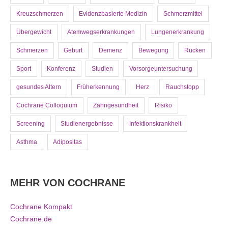
Kreuzschmerzen
Evidenzbasierte Medizin
Schmerzmittel
Übergewicht
Atemwegserkrankungen
Lungenerkrankung
Schmerzen
Geburt
Demenz
Bewegung
Rücken
Sport
Konferenz
Studien
Vorsorgeuntersuchung
gesundes Altern
Früherkennung
Herz
Rauchstopp
Cochrane Colloquium
Zahngesundheit
Risiko
Screening
Studienergebnisse
Infektionskrankheit
Asthma
Adipositas
MEHR VON COCHRANE
Cochrane Kompakt
Cochrane.de