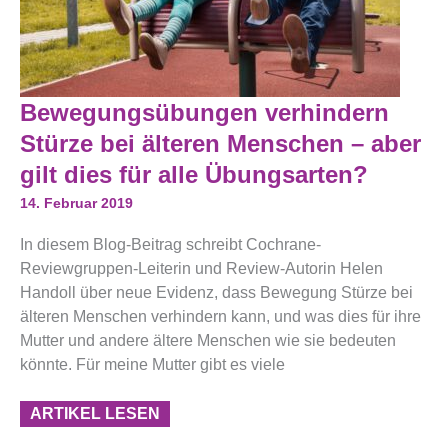
Bewegungsübungen
Bewegungsübungen verhindern
Verhindern
Stürze
Stürze bei älteren Menschen – aber
Bei
Älteren
gilt dies für alle Übungsarten?
Menschen
–
14. Februar 2019
Aber
Gilt
In diesem Blog-Beitrag schreibt Cochrane-
Dies
Für
Reviewgruppen-Leiterin und Review-Autorin Helen
Alle
Handoll über neue Evidenz, dass Bewegung Stürze bei
Übungsarten?
älteren Menschen verhindern kann, und was dies für ihre
Mutter und andere ältere Menschen wie sie bedeuten
könnte. Für meine Mutter gibt es viele
ARTIKEL LESEN