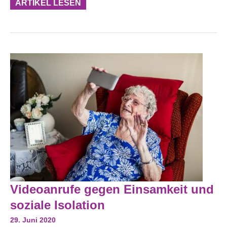
ARTIKEL LESEN
Videoanrufe
Videoanrufe gegen Einsamkeit und
Gegen
Einsamkeit
soziale Isolation
Und
Soziale
29. Juni 2020
Isolation