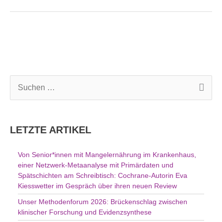
S
u
c
h
LETZTE ARTIKEL
e
n
Von Senior*innen mit Mangelernährung im Krankenhaus,
n
einer Netzwerk-Metaanalyse mit Primärdaten und
a
Spätschichten am Schreibtisch: Cochrane-Autorin Eva
c
Kiesswetter im Gespräch über ihren neuen Review
h
Unser Methodenforum 2026: Brückenschlag zwischen
:
klinischer Forschung und Evidenzsynthese