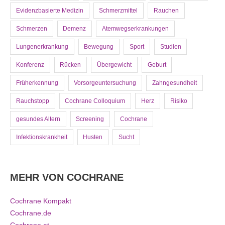
Evidenzbasierte Medizin
Schmerzmittel
Rauchen
Schmerzen
Demenz
Atemwegserkrankungen
Lungenerkrankung
Bewegung
Sport
Studien
Konferenz
Rücken
Übergewicht
Geburt
Früherkennung
Vorsorgeuntersuchung
Zahngesundheit
Rauchstopp
Cochrane Colloquium
Herz
Risiko
gesundes Altern
Screening
Cochrane
Infektionskrankheit
Husten
Sucht
MEHR VON COCHRANE
Cochrane Kompakt
Cochrane.de
Cochrane.at