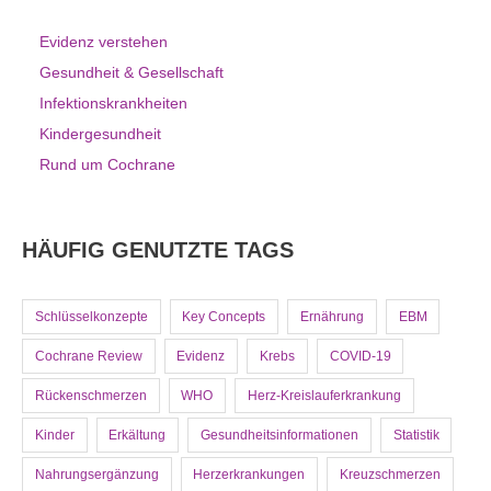
Evidenz verstehen
Gesundheit & Gesellschaft
Infektionskrankheiten
Kindergesundheit
Rund um Cochrane
HÄUFIG GENUTZTE TAGS
Schlüsselkonzepte
Key Concepts
Ernährung
EBM
Cochrane Review
Evidenz
Krebs
COVID-19
Rückenschmerzen
WHO
Herz-Kreislauferkrankung
Kinder
Erkältung
Gesundheitsinformationen
Statistik
Nahrungsergänzung
Herzerkrankungen
Kreuzschmerzen