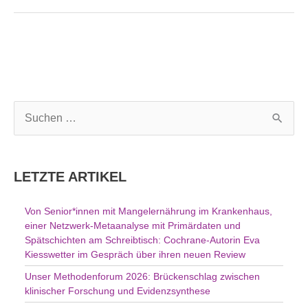
S
u
c
h
LETZTE ARTIKEL
e
n
Von Senior*innen mit Mangelernährung im Krankenhaus,
n
einer Netzwerk-Metaanalyse mit Primärdaten und
a
Spätschichten am Schreibtisch: Cochrane-Autorin Eva
c
Kiesswetter im Gespräch über ihren neuen Review
h
Unser Methodenforum 2026: Brückenschlag zwischen
:
klinischer Forschung und Evidenzsynthese