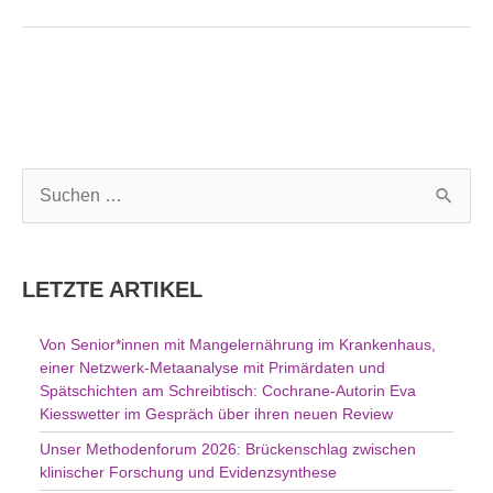
S
u
c
h
LETZTE ARTIKEL
e
n
Von Senior*innen mit Mangelernährung im Krankenhaus,
n
einer Netzwerk-Metaanalyse mit Primärdaten und
a
Spätschichten am Schreibtisch: Cochrane-Autorin Eva
c
Kiesswetter im Gespräch über ihren neuen Review
h
Unser Methodenforum 2026: Brückenschlag zwischen
:
klinischer Forschung und Evidenzsynthese