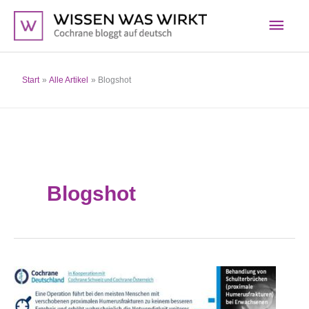
Zum
Hau
Inhalt
springen
Start
Alle Artikel
Blogshot
Blogshot