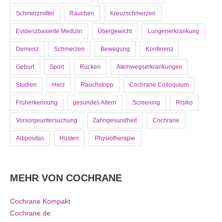
Schmerzmittel
Rauchen
Kreuzschmerzen
Evidenzbasierte Medizin
Übergewicht
Lungenerkrankung
Demenz
Schmerzen
Bewegung
Konferenz
Geburt
Sport
Rücken
Atemwegserkrankungen
Studien
Herz
Rauchstopp
Cochrane Colloquium
Früherkennung
gesundes Altern
Screening
Risiko
Vorsorgeuntersuchung
Zahngesundheit
Cochrane
Adipositas
Husten
Physiotherapie
MEHR VON COCHRANE
Cochrane Kompakt
Cochrane.de