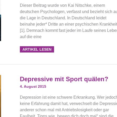
Dieser Beitrag wurde von Kai Nitschke, einem
deutschen Psychologen, verfasst und bezieht sich a
die Lage in Deutschland. In Deutschland leidet
beinahe jeder* Dritte an einer psychischen Krankhei
[1]. Demnach kommt fast jeder im Laufe seines Lebe
auf die eine
ARTIKEL LESEN
Depressive
Depressive mit Sport quälen?
Mit
Sport
4. August 2015
Quälen?
Depression ist eine schwere Erkrankung. Wer jedoc
keine Erfahrung damit hat, verwechselt die Depressi
anderer schon mal mit Antriebslosigkeit oder gar
Faulheit. Tipps wie „beweg dich doch mal“ sind die