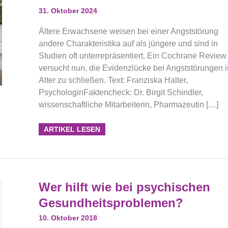
Review
Gezielt
31. Oktober 2024
Studien
Für
Ältere
Ältere Erwachsene weisen bei einer Angststörung
Erwachsene
andere Charakteristika auf als jüngere und sind in
Auswertet
Studien oft unterrepräsentiert. Ein Cochrane Review
versucht nun, die Evidenzlücke bei Angststörungen 
Alter zu schließen. Text: Franziska Halter,
PsychologinFaktencheck: Dr. Birgit Schindler,
wissenschaftliche Mitarbeiterin, Pharmazeutin […]
ARTIKEL LESEN
Wer
Wer hilft wie bei psychischen
Hilft
Wie
Gesundheitsproblemen?
Bei
Psychischen
Gesundheitsproblemen?
10. Oktober 2018