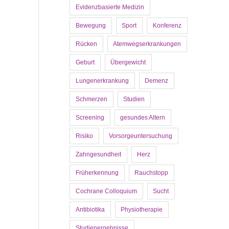
Evidenzbasierte Medizin
Bewegung
Sport
Konferenz
Rücken
Atemwegserkrankungen
Geburt
Übergewicht
Lungenerkrankung
Demenz
Schmerzen
Studien
Screening
gesundes Altern
Risiko
Vorsorgeuntersuchung
Zahngesundheit
Herz
Früherkennung
Rauchstopp
Cochrane Colloquium
Sucht
Antibiotika
Physiotherapie
Studienergebnisse