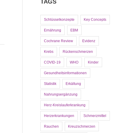
TAGS
Schlüsselkonzepte
Key Concepts
Ernährung
EBM
Cochrane Review
Evidenz
Krebs
Rückenschmerzen
COVID-19
WHO
Kinder
Gesundheitsinformationen
Statistik
Erkältung
Nahrungsergänzung
Herz-Kreislauferkrankung
Herzerkrankungen
Schmerzmittel
Rauchen
Kreuzschmerzen