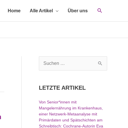
Home
Alle Artikel
Über uns
S
u
c
h
LETZTE ARTIKEL
e
n
Von Senior*innen mit
n
Mangelernährung im Krankenhaus,
a
einer Netzwerk-Metaanalyse mit
n
c
Primärdaten und Spätschichten am
h
Schreibtisch: Cochrane-Autorin Eva