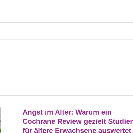
Angst
Angst im Alter: Warum ein
Im
Alter:
Cochrane Review gezielt Studie
Warum
Ein
für ältere Erwachsene auswertet
Cochrane