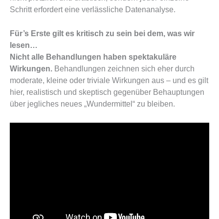
Schritt erfordert eine verlässliche Datenanalyse.
Für’s Erste gilt es kritisch zu sein bei dem, was wir
lesen…
Nicht alle Behandlungen haben spektakuläre
Wirkungen.
Behandlungen zeichnen sich eher durch
moderate, kleine oder triviale Wirkungen aus – und es gilt
hier, realistisch und skeptisch gegenüber Behauptungen
über jegliches neues „Wundermittel“ zu bleiben.