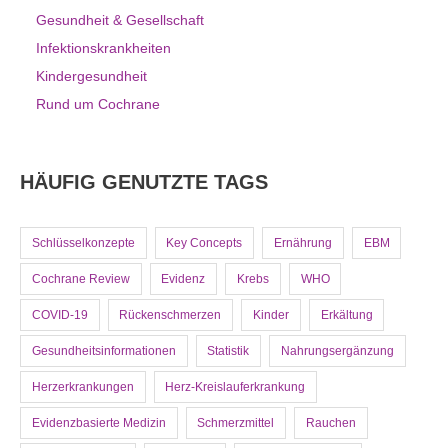
Gesundheit & Gesellschaft
Infektionskrankheiten
Kindergesundheit
Rund um Cochrane
HÄUFIG GENUTZTE TAGS
Schlüsselkonzepte
Key Concepts
Ernährung
EBM
Cochrane Review
Evidenz
Krebs
WHO
COVID-19
Rückenschmerzen
Kinder
Erkältung
Gesundheitsinformationen
Statistik
Nahrungsergänzung
Herzerkrankungen
Herz-Kreislauferkrankung
Evidenzbasierte Medizin
Schmerzmittel
Rauchen