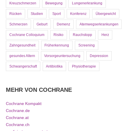
Kreuzschmerzen
Bewegung
Lungenerkrankung
Rücken
Studien
Sport
Konferenz
Übergewicht
Schmerzen
Geburt
Demenz
Atemwegserkrankungen
Cochrane Colloquium
Risiko
Rauchstopp
Herz
Zahngesundheit
Früherkennung
Screening
gesundes Altern
Vorsorgeuntersuchung
Depression
Schwangerschaft
Antibiotika
Physiotherapie
MEHR VON COCHRANE
Cochrane Kompakt
Cochrane.de
Cochrane.at
Cochrane.ch