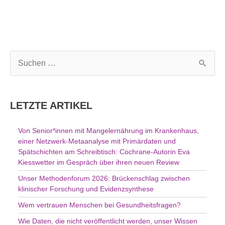
S
u
c
h
LETZTE ARTIKEL
e
n
Von Senior*innen mit Mangelernährung im Krankenhaus,
n
einer Netzwerk-Metaanalyse mit Primärdaten und
a
Spätschichten am Schreibtisch: Cochrane-Autorin Eva
c
Kiesswetter im Gespräch über ihren neuen Review
h
Unser Methodenforum 2026: Brückenschlag zwischen
:
klinischer Forschung und Evidenzsynthese
Wem vertrauen Menschen bei Gesundheitsfragen?
Wie Daten, die nicht veröffentlicht werden, unser Wissen