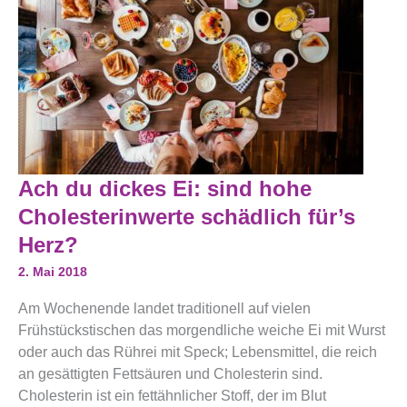
Ach
Ach du dickes Ei: sind hohe
Du
Dickes
Cholesterinwerte schädlich für’s
Ei:
Sind
Herz?
Hohe
Cholesterinwerte
2. Mai 2018
Schädlich
Für’s
Am Wochenende landet traditionell auf vielen
Herz?
Frühstückstischen das morgendliche weiche Ei mit Wurst
oder auch das Rührei mit Speck; Lebensmittel, die reich
an gesättigten Fettsäuren und Cholesterin sind.
Cholesterin ist ein fettähnlicher Stoff, der im Blut