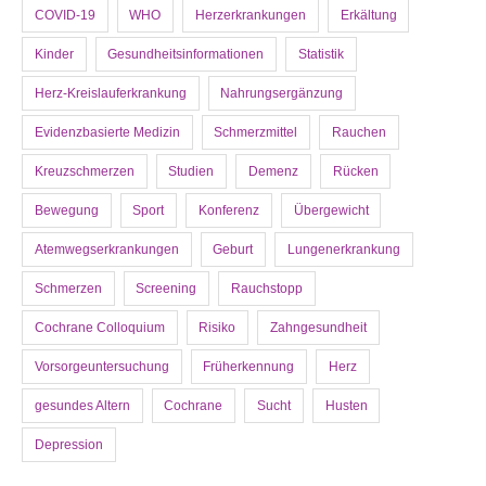
COVID-19
WHO
Herzerkrankungen
Erkältung
Kinder
Gesundheitsinformationen
Statistik
Herz-Kreislauferkrankung
Nahrungsergänzung
Evidenzbasierte Medizin
Schmerzmittel
Rauchen
Kreuzschmerzen
Studien
Demenz
Rücken
Bewegung
Sport
Konferenz
Übergewicht
Atemwegserkrankungen
Geburt
Lungenerkrankung
Schmerzen
Screening
Rauchstopp
Cochrane Colloquium
Risiko
Zahngesundheit
Vorsorgeuntersuchung
Früherkennung
Herz
gesundes Altern
Cochrane
Sucht
Husten
Depression