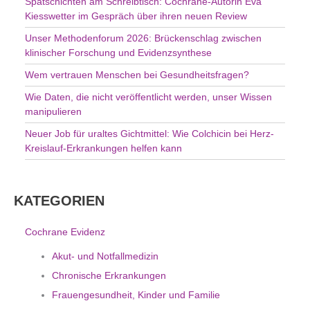
Spätschichten am Schreibtisch: Cochrane-Autorin Eva
c
Kiesswetter im Gespräch über ihren neuen Review
h
Unser Methodenforum 2026: Brückenschlag zwischen
:
klinischer Forschung und Evidenzsynthese
Wem vertrauen Menschen bei Gesundheitsfragen?
Wie Daten, die nicht veröffentlicht werden, unser Wissen
manipulieren
Neuer Job für uraltes Gichtmittel: Wie Colchicin bei Herz-
Kreislauf-Erkrankungen helfen kann
KATEGORIEN
Cochrane Evidenz
Akut- und Notfallmedizin
Chronische Erkrankungen
Frauengesundheit, Kinder und Familie