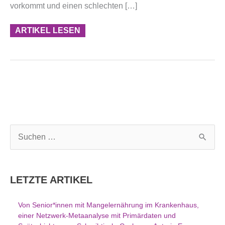
vorkommt und einen schlechten […]
ARTIKEL LESEN
S
u
c
h
LETZTE ARTIKEL
e
n
Von Senior*innen mit Mangelernährung im Krankenhaus,
n
einer Netzwerk-Metaanalyse mit Primärdaten und
a