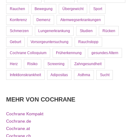
Rauchen
Bewegung
Übergewicht
Sport
Konferenz
Demenz
Atemwegserkrankungen
Schmerzen
Lungenerkrankung
Studien
Rücken
Geburt
Vorsorgeuntersuchung
Rauchstopp
Cochrane Colloquium
Früherkennung
gesundes Altern
Herz
Risiko
Screening
Zahngesundheit
Infektionskrankheit
Adipositas
Asthma
Sucht
MEHR VON COCHRANE
Cochrane Kompakt
Cochrane.de
Cochrane.at
Cochrane.ch