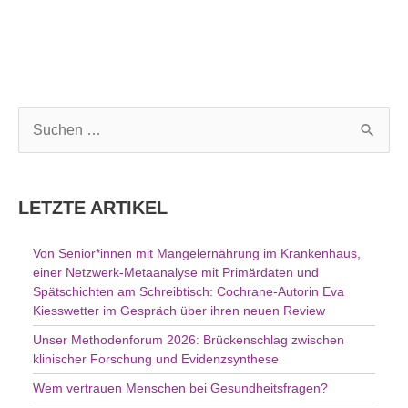
S
u
c
h
LETZTE ARTIKEL
e
n
Von Senior*innen mit Mangelernährung im Krankenhaus,
n
einer Netzwerk-Metaanalyse mit Primärdaten und
a
Spätschichten am Schreibtisch: Cochrane-Autorin Eva
c
Kiesswetter im Gespräch über ihren neuen Review
h
Unser Methodenforum 2026: Brückenschlag zwischen
:
klinischer Forschung und Evidenzsynthese
Wem vertrauen Menschen bei Gesundheitsfragen?