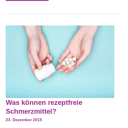
Was
Was können rezeptfreie
Können
Rezeptfreie
Schmerzmittel?
Schmerzmittel?
23. Dezember 2015