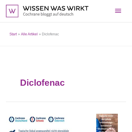
Zum
Hau
Inhalt
springen
Start
Alle Artikel
Diclofenac
Diclofenac