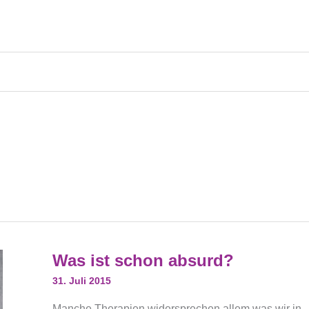
Was
Was ist schon absurd?
Ist
Schon
31. Juli 2015
Absurd?
Manche Therapien widersprechen allem was wir in