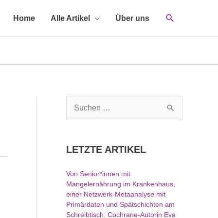
Home
Alle Artikel
Über uns
S
u
c
h
LETZTE ARTIKEL
e
n
Von Senior*innen mit
n
Mangelernährung im Krankenhaus,
a
einer Netzwerk-Metaanalyse mit
c
Primärdaten und Spätschichten am
h
Schreibtisch: Cochrane-Autorin Eva