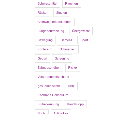
Schmerzmittel
Rauchen
Rücken
Studien
Atemwegserkrankungen
Lungenerkrankung
Übergewicht
Bewegung
Demenz
Sport
Konferenz
Schmerzen
Geburt
Screening
Zahngesundheit
Risiko
Vorsorgeuntersuchung
gesundes Altern
Herz
Cochrane Colloquium
Früherkennung
Rauchstopp
Sucht
Antibiotika