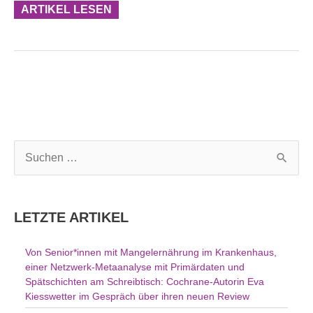
ARTIKEL LESEN
S
u
c
h
LETZTE ARTIKEL
e
n
Von Senior*innen mit Mangelernährung im Krankenhaus,
n
einer Netzwerk-Metaanalyse mit Primärdaten und
a
Spätschichten am Schreibtisch: Cochrane-Autorin Eva
c
Kiesswetter im Gespräch über ihren neuen Review
h