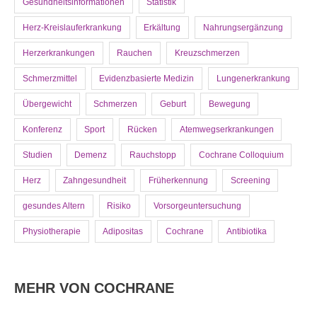
Gesundheitsinformationen
Statistik
Herz-Kreislauferkrankung
Erkältung
Nahrungsergänzung
Herzerkrankungen
Rauchen
Kreuzschmerzen
Schmerzmittel
Evidenzbasierte Medizin
Lungenerkrankung
Übergewicht
Schmerzen
Geburt
Bewegung
Konferenz
Sport
Rücken
Atemwegserkrankungen
Studien
Demenz
Rauchstopp
Cochrane Colloquium
Herz
Zahngesundheit
Früherkennung
Screening
gesundes Altern
Risiko
Vorsorgeuntersuchung
Physiotherapie
Adipositas
Cochrane
Antibiotika
MEHR VON COCHRANE