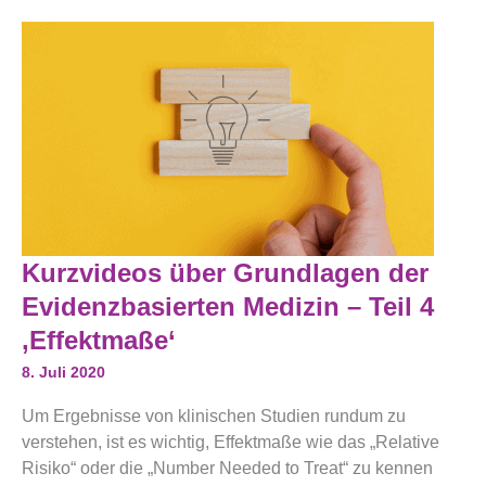
Kurzvideos
Kurzvideos über Grundlagen der
Über
Grundlagen
Evidenzbasierten Medizin – Teil 4
Der
Evidenzbasierten
‚Effektmaße‘
Medizin
–
8. Juli 2020
Teil
4
Um Ergebnisse von klinischen Studien rundum zu
‚Effektmaße‘
verstehen, ist es wichtig, Effektmaße wie das „Relative
Risiko“ oder die „Number Needed to Treat“ zu kennen