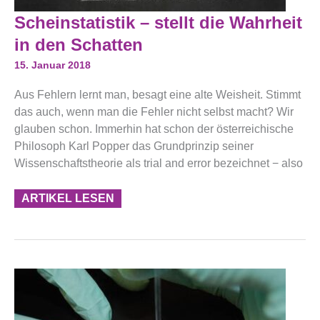
Scheinstatistik
Scheinstatistik – stellt die Wahrheit
–
Stellt
in den Schatten
Die
Wahrheit
15. Januar 2018
In
Den
Aus Fehlern lernt man, besagt eine alte Weisheit. Stimmt
Schatten
das auch, wenn man die Fehler nicht selbst macht? Wir
glauben schon. Immerhin hat schon der österreichische
Philosoph Karl Popper das Grundprinzip seiner
Wissenschaftstheorie als trial and error bezeichnet − also
ARTIKEL LESEN