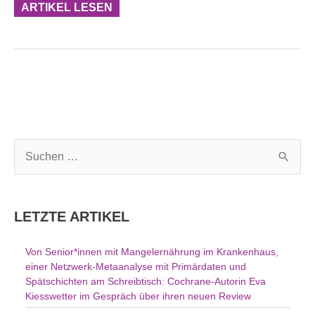
ARTIKEL LESEN
S
u
c
h
LETZTE ARTIKEL
e
n
Von Senior*innen mit Mangelernährung im Krankenhaus,
n
einer Netzwerk-Metaanalyse mit Primärdaten und
a
Spätschichten am Schreibtisch: Cochrane-Autorin Eva
c
Kiesswetter im Gespräch über ihren neuen Review
h