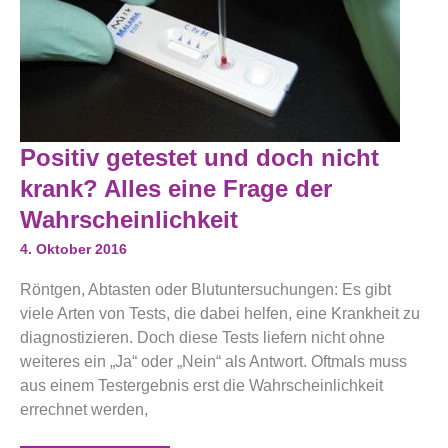
Positiv
Positiv getestet und doch nicht
Getestet
Und
krank? Alles eine Frage der
Doch
Nicht
Wahrscheinlichkeit
Krank?
Alles
4. Oktober 2016
Eine
Frage
Röntgen, Abtasten oder Blutuntersuchungen: Es gibt
Der
Wahrscheinlichkeit
viele Arten von Tests, die dabei helfen, eine Krankheit zu
diagnostizieren. Doch diese Tests liefern nicht ohne
weiteres ein „Ja“ oder „Nein“ als Antwort. Oftmals muss
aus einem Testergebnis erst die Wahrscheinlichkeit
errechnet werden,