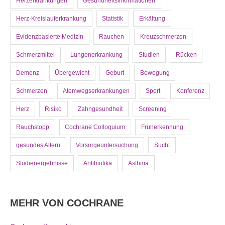
Herzerkrankungen
Gesundheitsinformationen
Herz-Kreislauferkrankung
Statistik
Erkältung
Evidenzbasierte Medizin
Rauchen
Kreuzschmerzen
Schmerzmittel
Lungenerkrankung
Studien
Rücken
Demenz
Übergewicht
Geburt
Bewegung
Schmerzen
Atemwegserkrankungen
Sport
Konferenz
Herz
Risiko
Zahngesundheit
Screening
Rauchstopp
Cochrane Colloquium
Früherkennung
gesundes Altern
Vorsorgeuntersuchung
Sucht
Studienergebnisse
Antibiotika
Asthma
MEHR VON COCHRANE