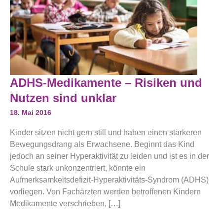
ADHS-
ADHS-Medikamente – Risiken und
Medikamente
–
Nutzen sind unklar
Risiken
Und
18. Mai 2016
Nutzen
Sind
Kinder sitzen nicht gern still und haben einen stärkeren
Unklar
Bewegungsdrang als Erwachsene. Beginnt das Kind
jedoch an seiner Hyperaktivität zu leiden und ist es in der
Schule stark unkonzentriert, könnte ein
Aufmerksamkeitsdefizit-Hyperaktivitäts-Syndrom (ADHS)
vorliegen. Von Fachärzten werden betroffenen Kindern
Medikamente verschrieben, […]