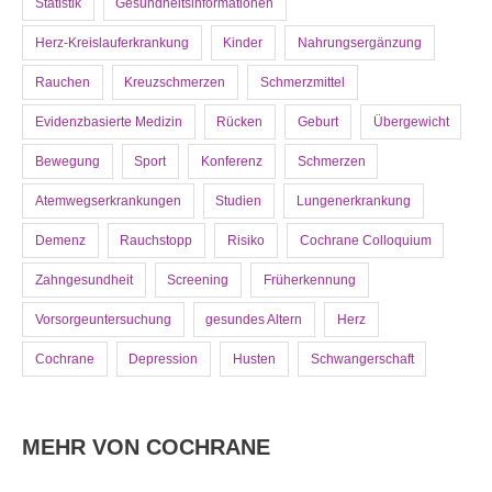
Statistik
Gesundheitsinformationen
Herz-Kreislauferkrankung
Kinder
Nahrungsergänzung
Rauchen
Kreuzschmerzen
Schmerzmittel
Evidenzbasierte Medizin
Rücken
Geburt
Übergewicht
Bewegung
Sport
Konferenz
Schmerzen
Atemwegserkrankungen
Studien
Lungenerkrankung
Demenz
Rauchstopp
Risiko
Cochrane Colloquium
Zahngesundheit
Screening
Früherkennung
Vorsorgeuntersuchung
gesundes Altern
Herz
Cochrane
Depression
Husten
Schwangerschaft
MEHR VON COCHRANE