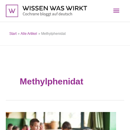
Zum
Hau
Inhalt
springen
Start
Alle Artikel
Methylphenidat
Methylphenidat