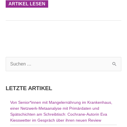
ARTIKEL LESEN
S
u
c
h
LETZTE ARTIKEL
e
n
Von Senior*innen mit Mangelernährung im Krankenhaus,
n
einer Netzwerk-Metaanalyse mit Primärdaten und
a
Spätschichten am Schreibtisch: Cochrane-Autorin Eva
c
Kiesswetter im Gespräch über ihren neuen Review
h