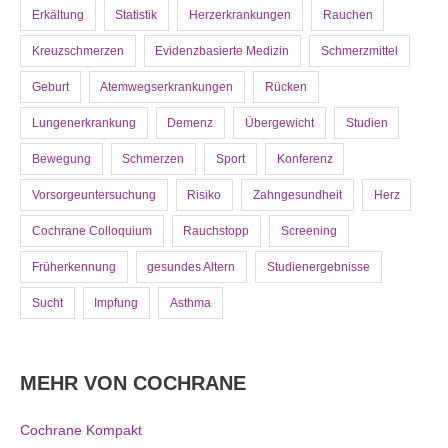
Erkältung
Statistik
Herzerkrankungen
Rauchen
Kreuzschmerzen
Evidenzbasierte Medizin
Schmerzmittel
Geburt
Atemwegserkrankungen
Rücken
Lungenerkrankung
Demenz
Übergewicht
Studien
Bewegung
Schmerzen
Sport
Konferenz
Vorsorgeuntersuchung
Risiko
Zahngesundheit
Herz
Cochrane Colloquium
Rauchstopp
Screening
Früherkennung
gesundes Altern
Studienergebnisse
Sucht
Impfung
Asthma
MEHR VON COCHRANE
Cochrane Kompakt