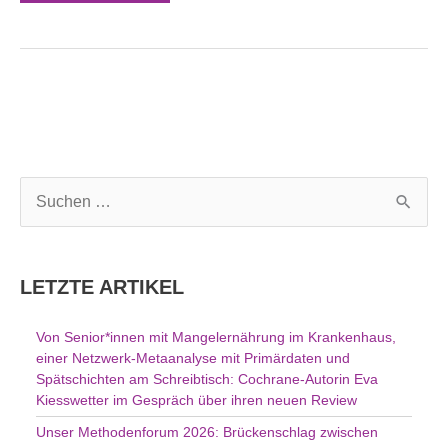
S
u
c
h
LETZTE ARTIKEL
e
n
Von Senior*innen mit Mangelernährung im Krankenhaus,
n
einer Netzwerk-Metaanalyse mit Primärdaten und
a
Spätschichten am Schreibtisch: Cochrane-Autorin Eva
c
Kiesswetter im Gespräch über ihren neuen Review
h
Unser Methodenforum 2026: Brückenschlag zwischen
: