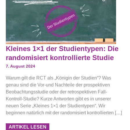
Kleines
Kleines 1×1 der Studientypen: Die
1×1
Der
randomisiert kontrollierte Studie
Studientypen:
Die
7. August 2024
Randomisiert
Kontrollierte
Warum gilt die RCT als „Königin der Studien“? Was
Studie
genau sind die Vor-und Nachteile der prospektiven
Beobachtungsstudie oder der retrospektiven Fall-
Kontroll-Studie? Kurze Antworten gibt es in unserer
neuen Serie „Kleines 1×1 der Studientypen“. Wir
beginnen natürlich mit der randomisiert kontrollierten […]
ARTIKEL LESEN