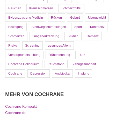
Rauchen
Kreuzschmerzen
Schmerzmittel
Evidenzbasierte Medizin
Rücken
Geburt
Übergewicht
Bewegung
Atemwegserkrankungen
Sport
Konferenz
Schmerzen
Lungenerkrankung
Studien
Demenz
Risiko
Screening
gesundes Altern
Vorsorgeuntersuchung
Früherkennung
Herz
Cochrane Colloquium
Rauchstopp
Zahngesundheit
Cochrane
Depression
Antibiotika
Impfung
MEHR VON COCHRANE
Cochrane Kompakt
Cochrane.de