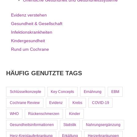
Öffentliche Gesundheit und Gesundheitssysteme
Evidenz verstehen
Gesundheit & Gesellschaft
Infektionskrankheiten
Kindergesundheit
Rund um Cochrane
HÄUFIG GENUTZTE TAGS
Schlüsselkonzepte
Key Concepts
Ernährung
EBM
Cochrane Review
Evidenz
Krebs
COVID-19
WHO
Rückenschmerzen
Kinder
Gesundheitsinformationen
Statistik
Nahrungsergänzung
Herz-Kreislauferkrankung
Erkältung
Herzerkrankungen