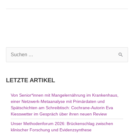
S
u
c
h
LETZTE ARTIKEL
e
n
Von Senior*innen mit Mangelernährung im Krankenhaus,
n
einer Netzwerk-Metaanalyse mit Primärdaten und
a
Spätschichten am Schreibtisch: Cochrane-Autorin Eva
c
Kiesswetter im Gespräch über ihren neuen Review
h
Unser Methodenforum 2026: Brückenschlag zwischen
:
klinischer Forschung und Evidenzsynthese