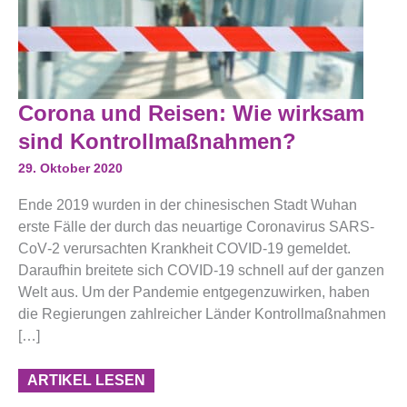
Corona
Corona und Reisen: Wie wirksam
Und
Reisen:
sind Kontrollmaßnahmen?
Wie
Wirksam
29. Oktober 2020
Sind
Kontrollmaßnahmen?
Ende 2019 wurden in der chinesischen Stadt Wuhan
erste Fälle der durch das neuartige Coronavirus SARS‐
CoV‐2 verursachten Krankheit COVID-19 gemeldet.
Daraufhin breitete sich COVID-19 schnell auf der ganzen
Welt aus. Um der Pandemie entgegenzuwirken, haben
die Regierungen zahlreicher Länder Kontrollmaßnahmen
[…]
ARTIKEL LESEN