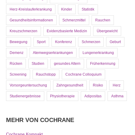
Herz-Kreislauferkrankung
Kinder
Statistik
Gesundheitsinformationen
Schmerzmittel
Rauchen
Kreuzschmerzen
Evidenzbasierte Medizin
Übergewicht
Bewegung
Sport
Konferenz
Schmerzen
Geburt
Demenz
Atemwegserkrankungen
Lungenerkrankung
Rücken
Studien
gesundes Altern
Früherkennung
Screening
Rauchstopp
Cochrane Colloquium
Vorsorgeuntersuchung
Zahngesundheit
Risiko
Herz
Studienergebnisse
Physiotherapie
Adipositas
Asthma
MEHR VON COCHRANE
Cochrane Kompakt