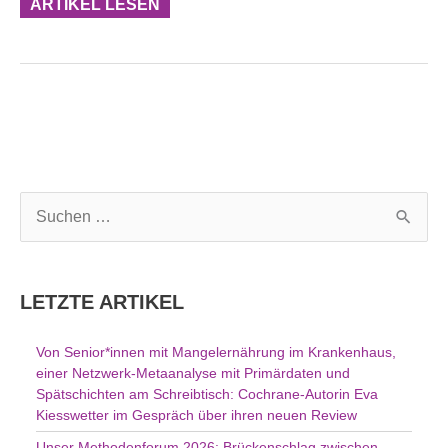
ARTIKEL LESEN
S
u
c
h
LETZTE ARTIKEL
e
n
Von Senior*innen mit Mangelernährung im Krankenhaus,
n
einer Netzwerk-Metaanalyse mit Primärdaten und
a
Spätschichten am Schreibtisch: Cochrane-Autorin Eva
c
Kiesswetter im Gespräch über ihren neuen Review
h
Unser Methodenforum 2026: Brückenschlag zwischen