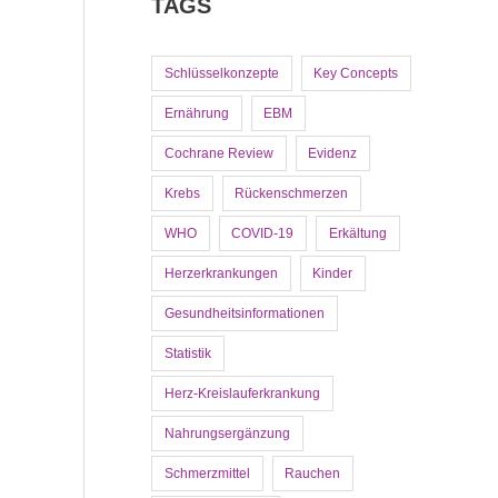
TAGS
Schlüsselkonzepte
Key Concepts
Ernährung
EBM
Cochrane Review
Evidenz
Krebs
Rückenschmerzen
WHO
COVID-19
Erkältung
Herzerkrankungen
Kinder
Gesundheitsinformationen
Statistik
Herz-Kreislauferkrankung
Nahrungsergänzung
Schmerzmittel
Rauchen