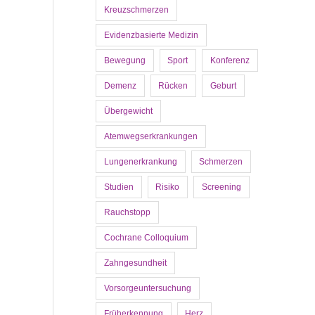
Kreuzschmerzen
Evidenzbasierte Medizin
Bewegung
Sport
Konferenz
Demenz
Rücken
Geburt
Übergewicht
Atemwegserkrankungen
Lungenerkrankung
Schmerzen
Studien
Risiko
Screening
Rauchstopp
Cochrane Colloquium
Zahngesundheit
Vorsorgeuntersuchung
Früherkennung
Herz