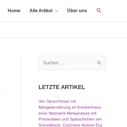
Home
Alle Artikel
Über uns
S
u
c
h
LETZTE ARTIKEL
e
n
Von Senior*innen mit
n
Mangelernährung im Krankenhaus,
a
einer Netzwerk-Metaanalyse mit
c
Primärdaten und Spätschichten am
h
Schreibtisch: Cochrane-Autorin Eva