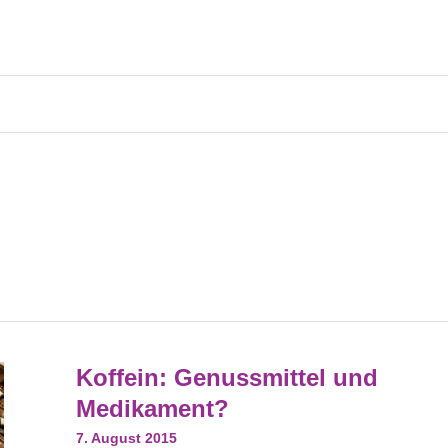
Koffein:
Koffein: Genussmittel und
Genussmittel
Und
Medikament?
Medikament?
7. August 2015