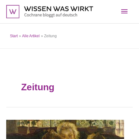
Zum
Hau
Inhalt
springen
Start
Alle Artikel
Zeitung
Zeitung