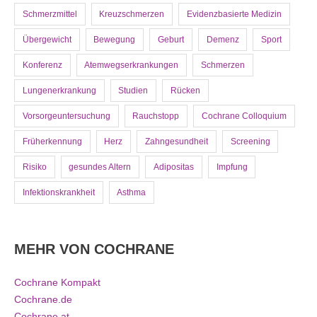
Schmerzmittel
Kreuzschmerzen
Evidenzbasierte Medizin
Übergewicht
Bewegung
Geburt
Demenz
Sport
Konferenz
Atemwegserkrankungen
Schmerzen
Lungenerkrankung
Studien
Rücken
Vorsorgeuntersuchung
Rauchstopp
Cochrane Colloquium
Früherkennung
Herz
Zahngesundheit
Screening
Risiko
gesundes Altern
Adipositas
Impfung
Infektionskrankheit
Asthma
MEHR VON COCHRANE
Cochrane Kompakt
Cochrane.de
Cochrane.at