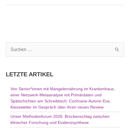
S
u
c
h
LETZTE ARTIKEL
e
n
Von Senior*innen mit Mangelernährung im Krankenhaus,
n
einer Netzwerk-Metaanalyse mit Primärdaten und
a
Spätschichten am Schreibtisch: Cochrane-Autorin Eva
c
Kiesswetter im Gespräch über ihren neuen Review
h
Unser Methodenforum 2026: Brückenschlag zwischen
:
klinischer Forschung und Evidenzsynthese