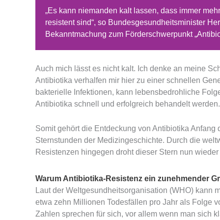
„Es kann niemanden kalt lassen, dass immer mehr
resistent sind“, so Bundesgesundheitsminister He
Bekanntmachung zum Förderschwerpunkt „Antibiot
Auch mich lässt es nicht kalt. Ich denke an meine Sch
Antibiotika verhalfen mir hier zu einer schnellen Gen
bakterielle Infektionen, kann lebensbedrohliche Fol
Antibiotika schnell und erfolgreich behandelt werden.
Somit gehört die Entdeckung von Antibiotika Anfang 
Sternstunden der Medizingeschichte. Durch die weltwe
Resistenzen hingegen droht dieser Stern nun wieder
Warum Antibiotika-Resistenz ein zunehmender Gr
Laut der Weltgesundheitsorganisation (WHO) kann man
etwa zehn Millionen Todesfällen pro Jahr als Folge vo
Zahlen sprechen für sich, vor allem wenn man sich k