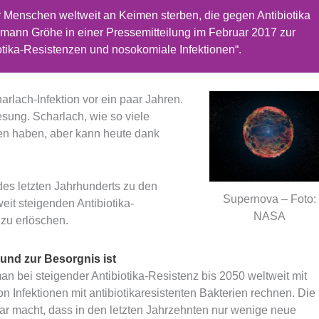
 Menschen weltweit an Keimen sterben, die gegen Antibiotika
rmann Gröhe in einer Pressemitteilung im Februar 2017 zur
ika-Resistenzen und nosokomiale Infektionen“.
arlach-Infektion vor ein paar Jahren.
esung. Scharlach, wie so viele
gen haben, aber kann heute dank
des letzten Jahrhunderts zu den
Supernova – Foto:
it steigenden Antibiotika-
NASA
 zu erlöschen.
und zur Besorgnis ist
 bei steigender Antibiotika-Resistenz bis 2050 weltweit mit
n Infektionen mit antibiotikaresistenten Bakterien rechnen. Die
lar macht, dass in den letzten Jahrzehnten nur wenige neue