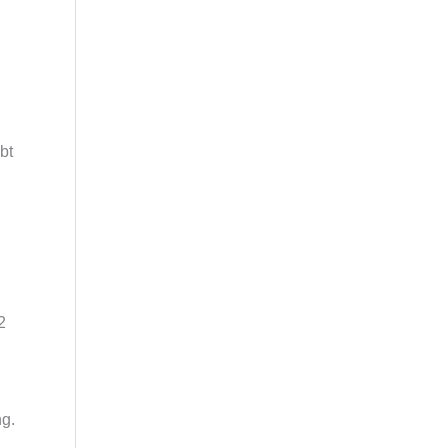
bt
2
g.