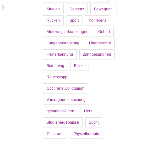
“)
Studien
Demenz
Bewegung
Rücken
Sport
Konferenz
Atemwegserkrankungen
Geburt
Lungenerkrankung
Übergewicht
Früherkennung
Zahngesundheit
Screening
Risiko
Rauchstopp
Cochrane Colloquium
Vorsorgeuntersuchung
gesundes Altern
Herz
Studienergebnisse
Sucht
Cochrane
Physiotherapie