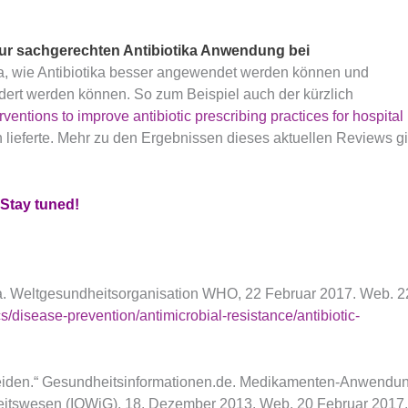
zur sachgerechten Antibiotika Anwendung bei
 wie Antibiotika besser angewendet werden können und
dert werden können. So zum Beispiel auch der kürzlich
rventions to improve antibiotic prescribing practices for hospital
 lieferte. Mehr zu den Ergebnissen dieses aktuellen Reviews gi
Stay tuned!
pa. Weltgesundheitsorganisation WHO, 22 Februar 2017. Web. 2
s/disease-prevention/antimicrobial-resistance/antibiotic-
meiden.“ Gesundheitsinformationen.de. Medikamenten-Anwendun
ndheitswesen (IQWiG), 18. Dezember 2013. Web. 20 Februar 2017.