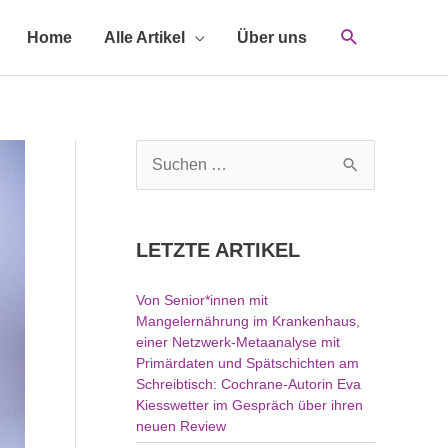
Home
Alle Artikel
Über uns
S
u
c
h
LETZTE ARTIKEL
e
n
Von Senior*innen mit
n
Mangelernährung im Krankenhaus,
a
einer Netzwerk-Metaanalyse mit
c
Primärdaten und Spätschichten am
h
Schreibtisch: Cochrane-Autorin Eva
Kiesswetter im Gespräch über ihren
:
neuen Review