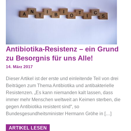
Antibiotika-
Antibiotika-Resistenz – ein Grund
Resistenz
–
zu Besorgnis für uns Alle!
Ein
Grund
14. März 2017
Zu
Besorgnis
Dieser Artikel ist der erste und einleitende Teil von drei
Für
Uns
Beiträgen zum Thema Antibiotika und antibakterielle
Alle!
Resistenzen. „Es kann niemanden kalt lassen, dass
immer mehr Menschen weltweit an Keimen sterben, die
gegen Antibiotika resistent sind“, so
Bundesgesundheitsminister Hermann Gröhe in […]
ARTIKEL LESEN