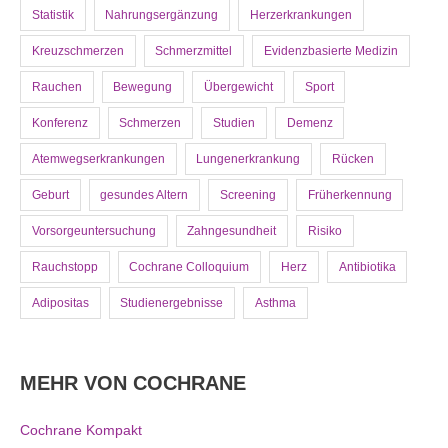
Statistik
Nahrungsergänzung
Herzerkrankungen
Kreuzschmerzen
Schmerzmittel
Evidenzbasierte Medizin
Rauchen
Bewegung
Übergewicht
Sport
Konferenz
Schmerzen
Studien
Demenz
Atemwegserkrankungen
Lungenerkrankung
Rücken
Geburt
gesundes Altern
Screening
Früherkennung
Vorsorgeuntersuchung
Zahngesundheit
Risiko
Rauchstopp
Cochrane Colloquium
Herz
Antibiotika
Adipositas
Studienergebnisse
Asthma
MEHR VON COCHRANE
Cochrane Kompakt