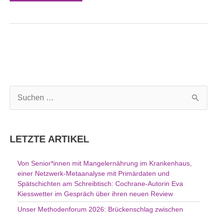
S
u
c
h
LETZTE ARTIKEL
e
n
Von Senior*innen mit Mangelernährung im Krankenhaus,
n
einer Netzwerk-Metaanalyse mit Primärdaten und
a
Spätschichten am Schreibtisch: Cochrane-Autorin Eva
c
Kiesswetter im Gespräch über ihren neuen Review
h
Unser Methodenforum 2026: Brückenschlag zwischen
: