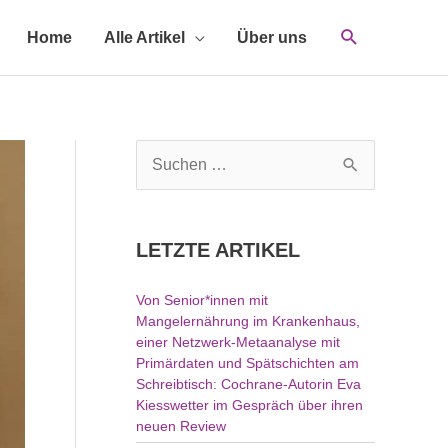
Home
Alle Artikel
Über uns
S
u
c
h
LETZTE ARTIKEL
e
n
Von Senior*innen mit
n
Mangelernährung im Krankenhaus,
a
einer Netzwerk-Metaanalyse mit
c
Primärdaten und Spätschichten am
h
Schreibtisch: Cochrane-Autorin Eva
Kiesswetter im Gespräch über ihren
:
neuen Review