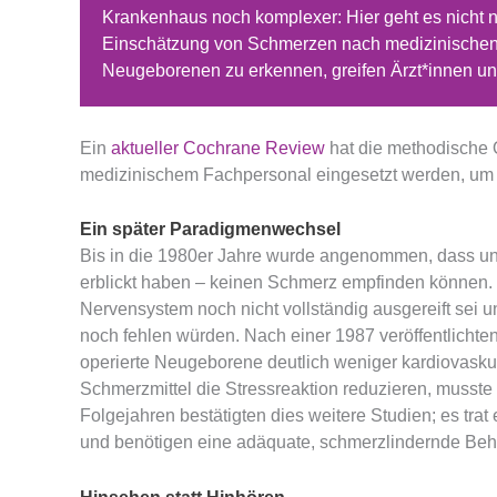
Krankenhaus noch komplexer: Hier geht es nicht nu
Einschätzung von Schmerzen nach medizinischen 
Neugeborenen zu erkennen, greifen Ärzt*innen und
Ein
aktueller Cochrane Review
hat die methodische 
medizinischem Fachpersonal eingesetzt werden, um
Ein später Paradigmenwechsel
Bis in die 1980er Jahre wurde angenommen, dass unre
erblickt haben – keinen Schmerz empfinden können. 
Nervensystem noch nicht vollständig ausgereift sei
noch fehlen würden. Nach einer 1987 veröffentlichte
operierte Neugeborene deutlich weniger kardiovaskul
Schmerzmittel die Stressreaktion reduzieren, musst
Folgejahren bestätigten dies weitere Studien; es t
und benötigen eine adäquate, schmerzlindernde Be