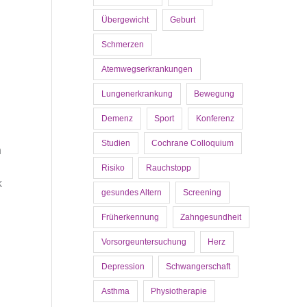
Übergewicht
Geburt
Schmerzen
Atemwegserkrankungen
Lungenerkrankung
Bewegung
Demenz
Sport
Konferenz
Studien
Cochrane Colloquium
n
Risiko
Rauchstopp
k
gesundes Altern
Screening
Früherkennung
Zahngesundheit
Vorsorgeuntersuchung
Herz
Depression
Schwangerschaft
Asthma
Physiotherapie