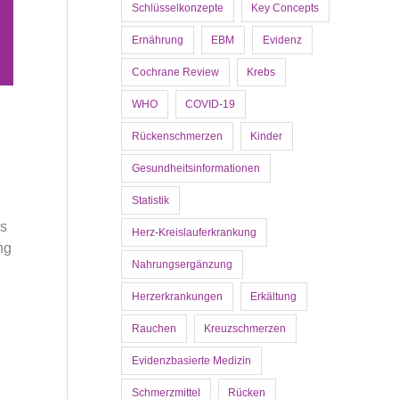
Schlüsselkonzepte
Key Concepts
Ernährung
EBM
Evidenz
Cochrane Review
Krebs
WHO
COVID-19
Rückenschmerzen
Kinder
Gesundheitsinformationen
Statistik
es
Herz-Kreislauferkrankung
ng
Nahrungsergänzung
Herzerkrankungen
Erkältung
Rauchen
Kreuzschmerzen
Evidenzbasierte Medizin
Schmerzmittel
Rücken