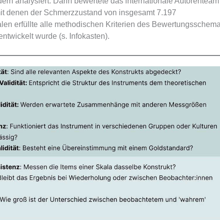
rn analysiert. Darin bewertete das internationale Autorenteam
mit denen der Schmerzzustand von insgesamt 7.197
en erfüllte alle methodischen Kriterien des Bewertungsschem
twickelt wurde (s. Infokasten).