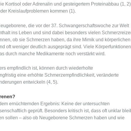
e Kortisol oder Adrenalin und gesteigertem Proteinabbau (1, 2)
der Kreislaufproblemen kommen (1).
 Neugeborene, die vor der 37. Schwangerschaftswoche zur Welt
enthalt ins Leben und sind dabei besonders vielen Schmerzreize
kennen, ob sie Schmerzen haben, da ihre Mimik und körperlichen
 oft weniger deutlich ausgeprägt sind. Viele Körperfunktionen
as durch manche Medikamente noch verstärkt wird.
s empfindlich ist, können durch wiederholte
fristig eine erhöhte Schmerzempfindlichkeit, veränderte
nderungen entwickeln (4, 5).
orenen?
em ernüchternden Ergebnis: Keine der untersuchten
chaftlich geprüft. Besonders kritisch ist, dass oft unklar bleib
sen sollen – also ob Neugeborene Schmerzen haben und wie