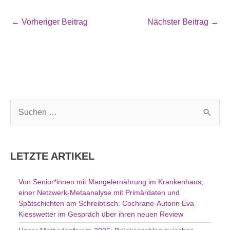
←
Vorheriger Beitrag
Nächster Beitrag
→
S
u
c
h
LETZTE ARTIKEL
e
n
Von Senior*innen mit Mangelernährung im Krankenhaus,
n
einer Netzwerk-Metaanalyse mit Primärdaten und
a
Spätschichten am Schreibtisch: Cochrane-Autorin Eva
c
Kiesswetter im Gespräch über ihren neuen Review
h