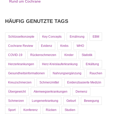
Rund um Cochrane
HÄUFIG GENUTZTE TAGS
Schlüsselkonzepte
Key Concepts
Ernährung
EBM
Cochrane Review
Evidenz
Krebs
WHO
COVID-19
Rückenschmerzen
Kinder
Statistik
Herzerkrankungen
Herz-Kreislauferkrankung
Erkältung
Gesundheitsinformationen
Nahrungsergänzung
Rauchen
Kreuzschmerzen
Schmerzmittel
Evidenzbasierte Medizin
Übergewicht
Atemwegserkrankungen
Demenz
Schmerzen
Lungenerkrankung
Geburt
Bewegung
Sport
Konferenz
Rücken
Studien