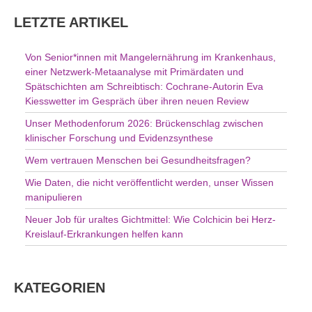
h
LETZTE ARTIKEL
e
n
Von Senior*innen mit Mangelernährung im Krankenhaus,
n
einer Netzwerk-Metaanalyse mit Primärdaten und
a
Spätschichten am Schreibtisch: Cochrane-Autorin Eva
c
Kiesswetter im Gespräch über ihren neuen Review
h
Unser Methodenforum 2026: Brückenschlag zwischen
:
klinischer Forschung und Evidenzsynthese
Wem vertrauen Menschen bei Gesundheitsfragen?
Wie Daten, die nicht veröffentlicht werden, unser Wissen
manipulieren
Neuer Job für uraltes Gichtmittel: Wie Colchicin bei Herz-
Kreislauf-Erkrankungen helfen kann
KATEGORIEN