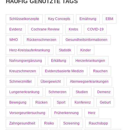
HÄUFIG GENUTZTE TAGS
Schlüsselkonzepte
Key Concepts
Ernährung
EBM
Evidenz
Cochrane Review
Krebs
COVID-19
WHO
Rückenschmerzen
Gesundheitsinformationen
Herz-Kreislauferkrankung
Statistik
Kinder
Nahrungsergänzung
Erkältung
Herzerkrankungen
Kreuzschmerzen
Evidenzbasierte Medizin
Rauchen
Schmerzmittel
Übergewicht
Atemwegserkrankungen
Lungenerkrankung
Schmerzen
Studien
Demenz
Bewegung
Rücken
Sport
Konferenz
Geburt
Vorsorgeuntersuchung
Früherkennung
Herz
Zahngesundheit
Risiko
Screening
Rauchstopp