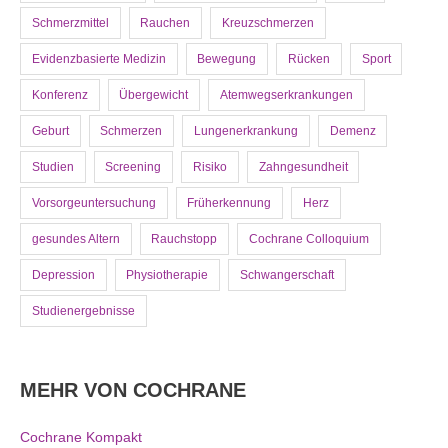
Schmerzmittel
Rauchen
Kreuzschmerzen
Evidenzbasierte Medizin
Bewegung
Rücken
Sport
Konferenz
Übergewicht
Atemwegserkrankungen
Geburt
Schmerzen
Lungenerkrankung
Demenz
Studien
Screening
Risiko
Zahngesundheit
Vorsorgeuntersuchung
Früherkennung
Herz
gesundes Altern
Rauchstopp
Cochrane Colloquium
Depression
Physiotherapie
Schwangerschaft
Studienergebnisse
MEHR VON COCHRANE
Cochrane Kompakt