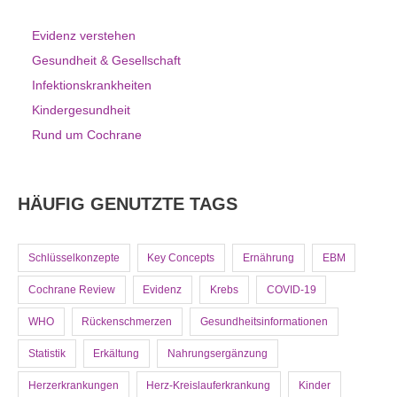
Evidenz verstehen
Gesundheit & Gesellschaft
Infektionskrankheiten
Kindergesundheit
Rund um Cochrane
HÄUFIG GENUTZTE TAGS
Schlüsselkonzepte
Key Concepts
Ernährung
EBM
Cochrane Review
Evidenz
Krebs
COVID-19
WHO
Rückenschmerzen
Gesundheitsinformationen
Statistik
Erkältung
Nahrungsergänzung
Herzerkrankungen
Herz-Kreislauferkrankung
Kinder