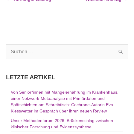
S
u
c
h
LETZTE ARTIKEL
e
n
Von Senior*innen mit Mangelernährung im Krankenhaus,
n
einer Netzwerk-Metaanalyse mit Primärdaten und
a
Spätschichten am Schreibtisch: Cochrane-Autorin Eva
c
Kiesswetter im Gespräch über ihren neuen Review
h
Unser Methodenforum 2026: Brückenschlag zwischen
:
klinischer Forschung und Evidenzsynthese