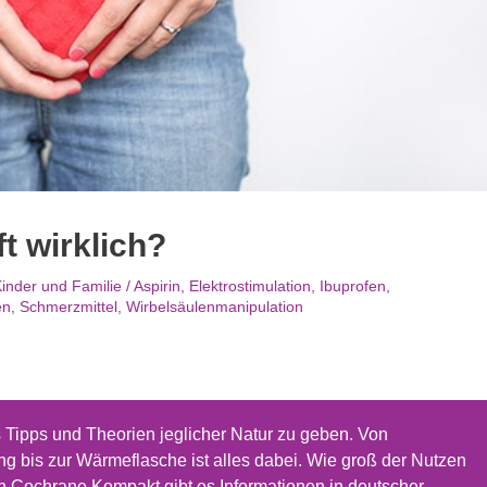
t wirklich?
inder und Familie
/
Aspirin
,
Elektrostimulation
,
Ibuprofen
,
en
,
Schmerzmittel
,
Wirbelsäulenmanipulation
 Tipps und Theorien jeglicher Natur zu geben. Von
ng bis zur Wärmeflasche ist alles dabei. Wie groß der Nutzen
. In Cochrane Kompakt gibt es Informationen in deutscher