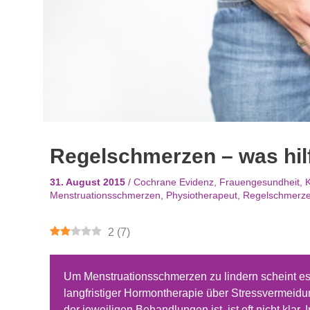
Regelschmerzen – was hilf
31. August 2015
/
Cochrane Evidenz
,
Frauengesundheit, K
Menstruationsschmerzen
,
Physiotherapeut
,
Regelschmerz
2
(
7
)
Um Menstruationsschmerzen zu lindern scheint es
langfristiger Hormontherapie über Stressvermeidu
der jeweiligen Behandlungen ist, ist oft nicht klar