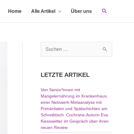
Home
Alle Artikel
Über uns
S
u
c
h
LETZTE ARTIKEL
e
n
Von Senior*innen mit
n
Mangelernährung im Krankenhaus,
a
einer Netzwerk-Metaanalyse mit
c
Primärdaten und Spätschichten am
h
Schreibtisch: Cochrane-Autorin Eva
Kiesswetter im Gespräch über ihren
:
neuen Review