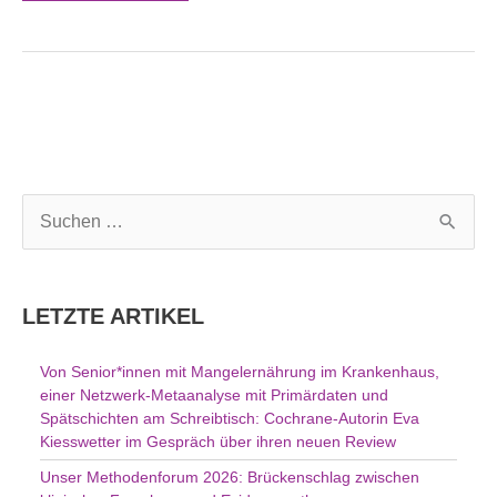
S
u
c
h
LETZTE ARTIKEL
e
n
Von Senior*innen mit Mangelernährung im Krankenhaus,
n
einer Netzwerk-Metaanalyse mit Primärdaten und
a
Spätschichten am Schreibtisch: Cochrane-Autorin Eva
c
Kiesswetter im Gespräch über ihren neuen Review
h
Unser Methodenforum 2026: Brückenschlag zwischen
: