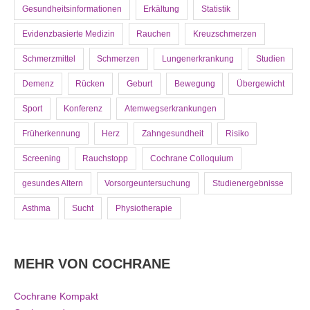
Gesundheitsinformationen
Erkältung
Statistik
Evidenzbasierte Medizin
Rauchen
Kreuzschmerzen
Schmerzmittel
Schmerzen
Lungenerkrankung
Studien
Demenz
Rücken
Geburt
Bewegung
Übergewicht
Sport
Konferenz
Atemwegserkrankungen
Früherkennung
Herz
Zahngesundheit
Risiko
Screening
Rauchstopp
Cochrane Colloquium
gesundes Altern
Vorsorgeuntersuchung
Studienergebnisse
Asthma
Sucht
Physiotherapie
MEHR VON COCHRANE
Cochrane Kompakt