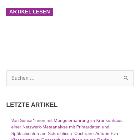
ARTIKEL LESEN
S
u
c
h
LETZTE ARTIKEL
e
n
Von Senior*innen mit Mangelernährung im Krankenhaus,
n
einer Netzwerk-Metaanalyse mit Primärdaten und
a
Spätschichten am Schreibtisch: Cochrane-Autorin Eva
c
Kiesswetter im Gespräch über ihren neuen Review