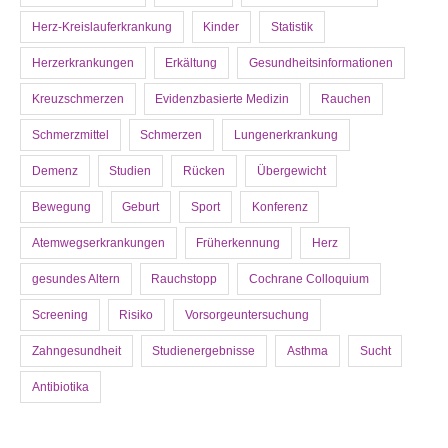
Herz-Kreislauferkrankung
Kinder
Statistik
Herzerkrankungen
Erkältung
Gesundheitsinformationen
Kreuzschmerzen
Evidenzbasierte Medizin
Rauchen
Schmerzmittel
Schmerzen
Lungenerkrankung
Demenz
Studien
Rücken
Übergewicht
Bewegung
Geburt
Sport
Konferenz
Atemwegserkrankungen
Früherkennung
Herz
gesundes Altern
Rauchstopp
Cochrane Colloquium
Screening
Risiko
Vorsorgeuntersuchung
Zahngesundheit
Studienergebnisse
Asthma
Sucht
Antibiotika