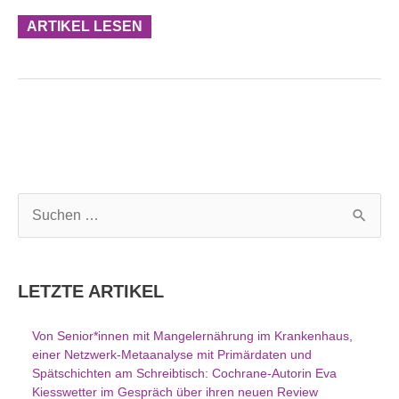
ARTIKEL LESEN
S
u
c
h
LETZTE ARTIKEL
e
n
Von Senior*innen mit Mangelernährung im Krankenhaus,
n
einer Netzwerk-Metaanalyse mit Primärdaten und
a
Spätschichten am Schreibtisch: Cochrane-Autorin Eva
c
Kiesswetter im Gespräch über ihren neuen Review