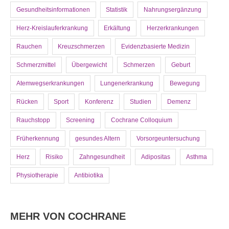
Gesundheitsinformationen
Statistik
Nahrungsergänzung
Herz-Kreislauferkrankung
Erkältung
Herzerkrankungen
Rauchen
Kreuzschmerzen
Evidenzbasierte Medizin
Schmerzmittel
Übergewicht
Schmerzen
Geburt
Atemwegserkrankungen
Lungenerkrankung
Bewegung
Rücken
Sport
Konferenz
Studien
Demenz
Rauchstopp
Screening
Cochrane Colloquium
Früherkennung
gesundes Altern
Vorsorgeuntersuchung
Herz
Risiko
Zahngesundheit
Adipositas
Asthma
Physiotherapie
Antibiotika
MEHR VON COCHRANE