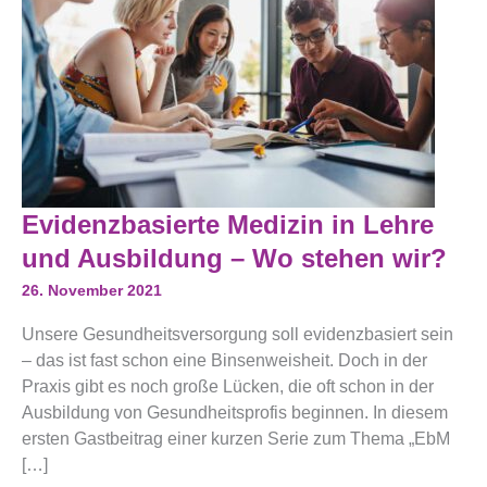
Evidenzbasierte
Evidenzbasierte Medizin in Lehre
Medizin
In
und Ausbildung – Wo stehen wir?
Lehre
Und
26. November 2021
Ausbildung
–
Unsere Gesundheitsversorgung soll evidenzbasiert sein
Wo
Stehen
– das ist fast schon eine Binsenweisheit. Doch in der
Wir?
Praxis gibt es noch große Lücken, die oft schon in der
Ausbildung von Gesundheitsprofis beginnen. In diesem
ersten Gastbeitrag einer kurzen Serie zum Thema „EbM
[…]