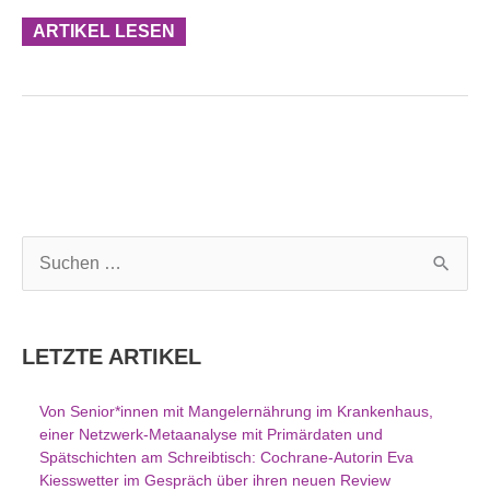
ARTIKEL LESEN
S
u
c
h
LETZTE ARTIKEL
e
n
Von Senior*innen mit Mangelernährung im Krankenhaus,
n
einer Netzwerk-Metaanalyse mit Primärdaten und
a
Spätschichten am Schreibtisch: Cochrane-Autorin Eva
c
Kiesswetter im Gespräch über ihren neuen Review