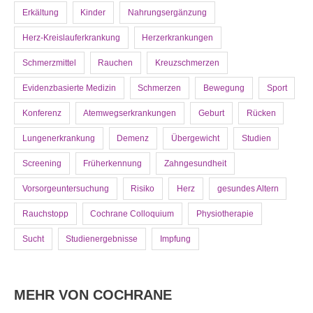
Erkältung
Kinder
Nahrungsergänzung
Herz-Kreislauferkrankung
Herzerkrankungen
Schmerzmittel
Rauchen
Kreuzschmerzen
Evidenzbasierte Medizin
Schmerzen
Bewegung
Sport
Konferenz
Atemwegserkrankungen
Geburt
Rücken
Lungenerkrankung
Demenz
Übergewicht
Studien
Screening
Früherkennung
Zahngesundheit
Vorsorgeuntersuchung
Risiko
Herz
gesundes Altern
Rauchstopp
Cochrane Colloquium
Physiotherapie
Sucht
Studienergebnisse
Impfung
MEHR VON COCHRANE