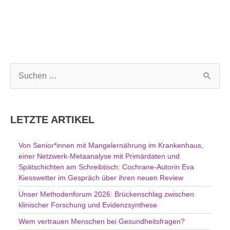
S
u
c
h
LETZTE ARTIKEL
e
n
Von Senior*innen mit Mangelernährung im Krankenhaus,
n
einer Netzwerk-Metaanalyse mit Primärdaten und
a
Spätschichten am Schreibtisch: Cochrane-Autorin Eva
c
Kiesswetter im Gespräch über ihren neuen Review
h
Unser Methodenforum 2026: Brückenschlag zwischen
:
klinischer Forschung und Evidenzsynthese
Wem vertrauen Menschen bei Gesundheitsfragen?