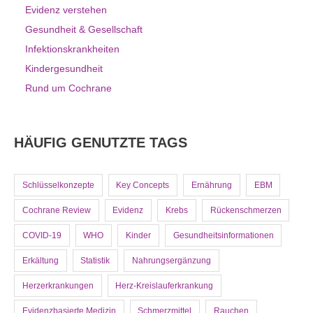
Evidenz verstehen
Gesundheit & Gesellschaft
Infektionskrankheiten
Kindergesundheit
Rund um Cochrane
HÄUFIG GENUTZTE TAGS
Schlüsselkonzepte
Key Concepts
Ernährung
EBM
Cochrane Review
Evidenz
Krebs
Rückenschmerzen
COVID-19
WHO
Kinder
Gesundheitsinformationen
Erkältung
Statistik
Nahrungsergänzung
Herzerkrankungen
Herz-Kreislauferkrankung
Evidenzbasierte Medizin
Schmerzmittel
Rauchen