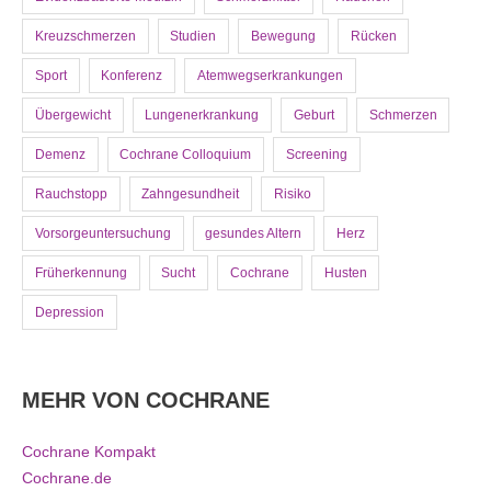
Kreuzschmerzen
Studien
Bewegung
Rücken
Sport
Konferenz
Atemwegserkrankungen
Übergewicht
Lungenerkrankung
Geburt
Schmerzen
Demenz
Cochrane Colloquium
Screening
Rauchstopp
Zahngesundheit
Risiko
Vorsorgeuntersuchung
gesundes Altern
Herz
Früherkennung
Sucht
Cochrane
Husten
Depression
MEHR VON COCHRANE
Cochrane Kompakt
Cochrane.de