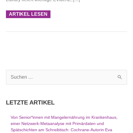
ARTIKEL LESEN
S
u
c
h
LETZTE ARTIKEL
e
n
Von Senior*innen mit Mangelernährung im Krankenhaus,
n
einer Netzwerk-Metaanalyse mit Primärdaten und
a
Spätschichten am Schreibtisch: Cochrane-Autorin Eva