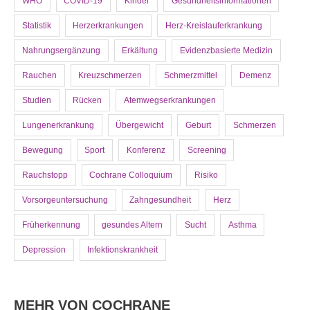
WHO
COVID-19
Kinder
Gesundheitsinformationen
Statistik
Herzerkrankungen
Herz-Kreislauferkrankung
Nahrungsergänzung
Erkältung
Evidenzbasierte Medizin
Rauchen
Kreuzschmerzen
Schmerzmittel
Demenz
Studien
Rücken
Atemwegserkrankungen
Lungenerkrankung
Übergewicht
Geburt
Schmerzen
Bewegung
Sport
Konferenz
Screening
Rauchstopp
Cochrane Colloquium
Risiko
Vorsorgeuntersuchung
Zahngesundheit
Herz
Früherkennung
gesundes Altern
Sucht
Asthma
Depression
Infektionskrankheit
MEHR VON COCHRANE