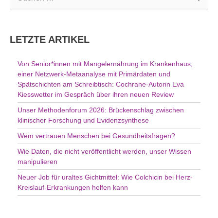
u
c
h
LETZTE ARTIKEL
e
n
Von Senior*innen mit Mangelernährung im Krankenhaus,
n
einer Netzwerk-Metaanalyse mit Primärdaten und
a
Spätschichten am Schreibtisch: Cochrane-Autorin Eva
c
Kiesswetter im Gespräch über ihren neuen Review
h
Unser Methodenforum 2026: Brückenschlag zwischen
:
klinischer Forschung und Evidenzsynthese
Wem vertrauen Menschen bei Gesundheitsfragen?
Wie Daten, die nicht veröffentlicht werden, unser Wissen
manipulieren
Neuer Job für uraltes Gichtmittel: Wie Colchicin bei Herz-
Kreislauf-Erkrankungen helfen kann