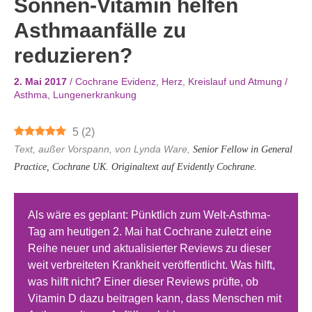
Sonnen-Vitamin helfen
Asthmaanfälle zu
reduzieren?
2. Mai 2017
/
Cochrane Evidenz
,
Herz, Kreislauf und Atmung
/
Asthma
,
Lungenerkrankung
5
(
2
)
Text,
außer
Vorspann, von Lynda Ware,
Senior Fellow in General
Practice, Cochrane UK. Originaltext auf Evidently Cochrane.
Als wäre es geplant: Pünktlich zum Welt-Asthma-
Tag am heutigen 2. Mai hat Cochrane zuletzt eine
Reihe neuer und aktualisierter Reviews zu dieser
weit verbreiteten Krankheit veröffentlicht. Was hilft,
was hilft nicht? Einer dieser Reviews prüfte, ob
Vitamin D dazu beitragen kann, dass Menschen mit