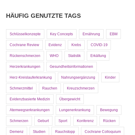
HÄUFIG GENUTZTE TAGS
Schlüsselkonzepte
Key Concepts
Ernährung
EBM
Cochrane Review
Evidenz
Krebs
COVID-19
Rückenschmerzen
WHO
Statistik
Erkältung
Herzerkrankungen
Gesundheitsinformationen
Herz-Kreislauferkrankung
Nahrungsergänzung
Kinder
Schmerzmittel
Rauchen
Kreuzschmerzen
Evidenzbasierte Medizin
Übergewicht
Atemwegserkrankungen
Lungenerkrankung
Bewegung
Schmerzen
Geburt
Sport
Konferenz
Rücken
Demenz
Studien
Rauchstopp
Cochrane Colloquium