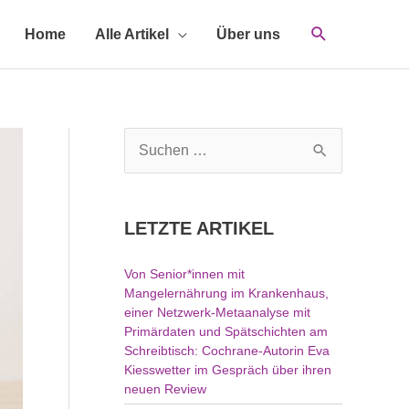
Home
Alle Artikel
Über uns
S
u
c
h
LETZTE ARTIKEL
e
n
Von Senior*innen mit
n
Mangelernährung im Krankenhaus,
a
einer Netzwerk-Metaanalyse mit
c
Primärdaten und Spätschichten am
h
Schreibtisch: Cochrane-Autorin Eva
Kiesswetter im Gespräch über ihren
:
neuen Review