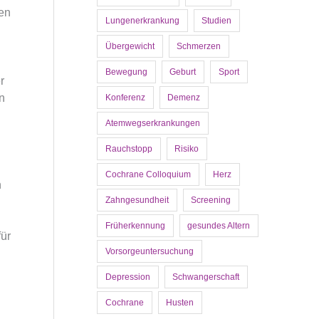
den
Lungenerkrankung
Studien
Übergewicht
Schmerzen
Bewegung
Geburt
Sport
r
n
Konferenz
Demenz
Atemwegserkrankungen
Rauchstopp
Risiko
Cochrane Colloquium
Herz
n
Zahngesundheit
Screening
Früherkennung
gesundes Altern
für
Vorsorgeuntersuchung
Depression
Schwangerschaft
Cochrane
Husten