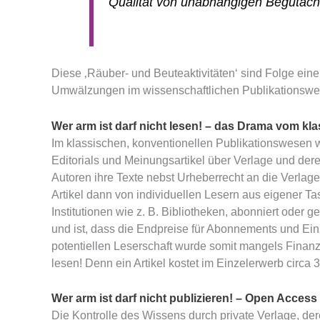
Qualität von unabhängigen Begutachte
Diese ‚Räuber- und Beuteaktivitäten‘ sind Folge ein
Umwälzungen im wissenschaftlichen Publikationsw
Wer arm ist darf nicht lesen! – das Drama vom k
Im klassischen, konventionellen Publikationswesen w
Editorials und Meinungsartikel über Verlage und dere
Autoren ihre Texte nebst Urheberrecht an die Verlage
Artikel dann von individuellen Lesern aus eigener Ta
Institutionen wie z. B. Bibliotheken, abonniert ode
und ist, dass die Endpreise für Abonnements und Einz
potentiellen Leserschaft wurde somit mangels Finanzk
lesen! Denn ein Artikel kostet im Einzelerwerb circa 3
Wer arm ist darf nicht publizieren! – Open Access 
Die Kontrolle des Wissens durch private Verlage, d