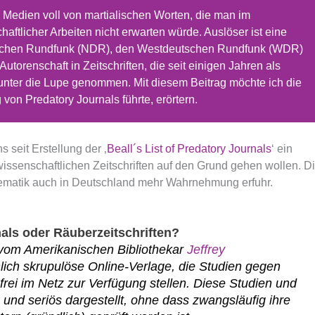
n Medien voll von martialischen Worten, die man im
ftlicher Arbeiten nicht erwarten würde. Auslöser ist eine
schen Rundfunk (NDR), den Westdeutschen Rundfunk (WDR)
utorenschaft in Zeitschriften, die seit einigen Jahren als
unter die Lupe genommen. Mit diesem Beitrag möchte ich die
von Predatory Journals führte, erörtern.
s seit Erstellung der ‚
Beall´s List of Predatory Journals
‘ ein
n wissenschaftlichen Zeitschriften auf den Grund gehen wollen. D
oblematik auch in Deutschland mehr Wahrnehmung erfuhr.
als oder Räuberzeitschriften?
 vom Amerikanischen Bibliothekar
Jeffrey
ich skrupulöse Online-Verlage, die Studien gegen
rei im Netz zur Verfügung stellen. Diese Studien und
 und seriös dargestellt, ohne dass zwangsläufig ihre