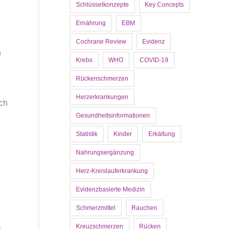
Schlüsselkonzepte
Key Concepts
Ernährung
EBM
Cochrane Review
Evidenz
n
Krebs
WHO
COVID-19
Rückenschmerzen
Herzerkrankungen
uch
Gesundheitsinformationen
Statistik
Kinder
Erkältung
Nahrungsergänzung
Herz-Kreislauferkrankung
Evidenzbasierte Medizin
Schmerzmittel
Rauchen
m
Kreuzschmerzen
Rücken