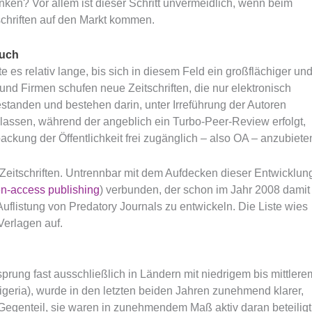
nken? Vor allem ist dieser Schritt unvermeidlich, wenn beim
schriften auf den Markt kommen.
auch
s relativ lange, bis sich in diesem Feld ein großflächiger un
und Firmen schufen neue Zeitschriften, die nur elektronisch
estanden und bestehen darin, unter Irreführung der Autoren
 lassen, während der angeblich ein Turbo-Peer-Review erfolgt,
ckung der Öffentlichkeit frei zugänglich – also OA – anzubiete
 Zeitschriften. Untrennbar mit dem Aufdecken dieser Entwicklun
n-access publishing
) verbunden, der schon im Jahr 2008 damit
uflistung von Predatory Journals zu entwickeln. Die Liste wies
Verlagen auf.
rung fast ausschließlich in Ländern mit niedrigem bis mittlere
geria), wurde in den letzten beiden Jahren zunehmend klarer,
 Gegenteil, sie waren in zunehmendem Maß aktiv daran beteiligt