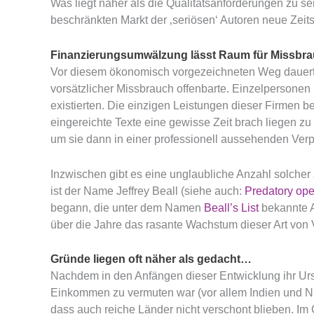
Was liegt näher als die Qualitätsanforderungen zu se
beschränkten Markt der ‚seriösen‘ Autoren neue Zeit
Finanzierungsumwälzung lässt Raum für Missbr
Vor diesem ökonomisch vorgezeichneten Weg dauerte e
vorsätzlicher Missbrauch offenbarte. Einzelpersonen 
existierten. Die einzigen Leistungen dieser Firmen b
eingereichte Texte eine gewisse Zeit brach liegen zu
um sie dann in einer professionell aussehenden Verpa
Inzwischen gibt es eine unglaubliche Anzahl solcher
ist der Name Jeffrey Beall (siehe auch:
Predatory ope
begann, die unter dem Namen
Beall’s List
bekannte A
über die Jahre das rasante Wachstum dieser Art von 
Gründe liegen oft näher als gedacht…
Nachdem in den Anfängen dieser Entwicklung ihr Ursp
Einkommen zu vermuten war (vor allem Indien und Ni
dass auch reiche Länder nicht verschont blieben. Im