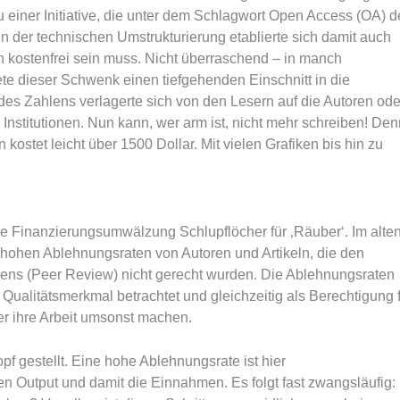
u einer Initiative, die unter dem Schlagwort Open Access (OA) 
n der technischen Umstrukturierung etablierte sich damit auch
 kostenfrei sein muss. Nicht überraschend – in manch
te dieser Schwenk einen tiefgehenden Einschnitt in die
 des Zahlens verlagerte sich von den Lesern auf die Autoren ode
 Institutionen. Nun kann, wer arm ist, nicht mehr schreiben! Den
kostet leicht über 1500 Dollar. Mit vielen Grafiken bis hin zu
e Finanzierungsumwälzung Schlupflöcher für ‚Räuber‘. Im alte
r hohen Ablehnungsraten von Autoren und Artikeln, die den
rens (Peer Review) nicht gerecht wurden. Die Ablehnungsraten
 Qualitätsmerkmal betrachtet und gleichzeitig als Berechtigung 
er ihre Arbeit umsonst machen.
f gestellt. Eine hohe Ablehnungsrate ist hier
n Output und damit die Einnahmen. Es folgt fast zwangsläufig: