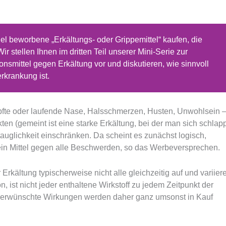
el beworbene „Erkältungs- oder Grippemittel“ kaufen, die
r stellen Ihnen im dritten Teil unserer Mini-Serie zur
smittel gegen Erkältung vor und diskutieren, wie sinnvoll
rkrankung ist.
opfte oder laufende Nase, Halsschmerzen, Husten, Unwohlsein 
en (gemeint ist eine starke Erkältung, bei der man sich schlap
stauglichkeit einschränken. Da scheint es zunächst logisch,
 ein Mittel gegen alle Beschwerden, so das Werbeversprechen.
Erkältung typischerweise nicht alle gleichzeitig auf und variier
, ist nicht jeder enthaltene Wirkstoff zu jedem Zeitpunkt der
 unerwünschte Wirkungen werden daher ganz umsonst in Kauf