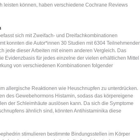
ich leisten können, haben verschiedene Cochrane Reviews
n
efasst sich mit Zweifach- und Dreifachkombinationen
samt konnten die Autor*innen 30 Studien mit 6304 Teilnehmende
ch jede dieser Arbeiten mit einem anderen Vergleich. Das
e Evidenzbasis für jedes einzelne der vielen erhältlichen Mittel
Wirkung von verschiedenen Kombinationen folgender
um allergische Reaktionen wie Heuschnupfen zu unterdrücken.
ellen des Gewebehormons Histamin, sodass das körpereigene
llen der Schleimhäute auslösen kann. Da sich die Symptome
hnupfens ähnlich sind, könnten Antihistaminika diese
phedrin stimulieren bestimmte Bindungsstellen im Körper