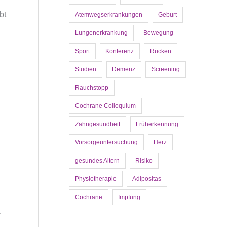
bt
Atemwegserkrankungen
Geburt
Lungenerkrankung
Bewegung
Sport
Konferenz
Rücken
Studien
Demenz
Screening
Rauchstopp
Cochrane Colloquium
Zahngesundheit
Früherkennung
Vorsorgeuntersuchung
Herz
gesundes Altern
Risiko
Physiotherapie
Adipositas
Cochrane
Impfung
.