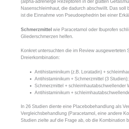
(alpha-adrenerge Rezeptoren in der glatten Gefäßmus
Nasenschleimhaut, die dadurch abschwillt. Das soll 
ist die Einnahme von Pseudoephedrin bei einer Erkä
Schmerzmittel
wie Paracetamol oder Ibuprofen schli
Gliederschmerzen helfen.
Konkret untersuchten die im Review ausgewerteten 
Dreierkombination:
Antihistaminikum (z.B. Loratadin) + schleimha
Antihistaminikum + Schmerzmittel (3 Studien);
Schmerzmittel + schleimhautabschwellender Wi
Antihistaminikum + schleimhautabschwellender
In 26 Studien diente eine Placebobehandlung als Ver
Vergleichsbehandlung (Paracetamol, eine andere Ko
Studien zielte auf die Frage ab, ob die Kombination be