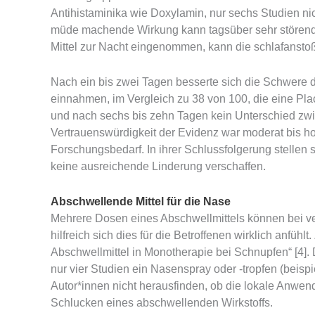
Antihistaminika wie Doxylamin, nur sechs Studien ni
müde machende Wirkung kann tagsüber sehr störend
Mittel zur Nacht eingenommen, kann die schlafanst
Nach ein bis zwei Tagen besserte sich die Schwere 
einnahmen, im Vergleich zu 38 von 100, die eine Plac
und nach sechs bis zehn Tagen kein Unterschied z
Vertrauenswürdigkeit der Evidenz war moderat bis ho
Forschungsbedarf. In ihrer Schlussfolgerung stellen s
keine ausreichende Linderung verschaffen.
Abschwellende Mittel für die Nase
Mehrere Dosen eines Abschwellmittels können bei vers
hilfreich sich dies für die Betroffenen wirklich anf
Abschwellmittel in Monotherapie bei Schnupfen“ [4]
nur vier Studien ein Nasenspray oder -tropfen (beisp
Autor*innen nicht herausfinden, ob die lokale Anwend
Schlucken eines abschwellenden Wirkstoffs.