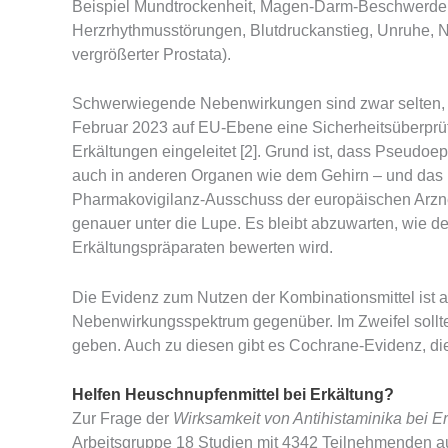
Beispiel Mundtrockenheit, Magen-Darm-Beschwerden,
Herzrhythmusstörungen, Blutdruckanstieg, Unruhe, N
vergrößerter Prostata).
Schwerwiegende Nebenwirkungen sind zwar selten, ma
Februar 2023 auf EU-Ebene eine Sicherheitsüberprü
Erkältungen eingeleitet [2]. Grund ist, dass Pseudoe
auch in anderen Organen wie dem Gehirn – und das i
Pharmakovigilanz-Ausschuss der europäischen Arzn
genauer unter die Lupe. Es bleibt abzuwarten, wie d
Erkältungspräparaten bewerten wird.
Die Evidenz zum Nutzen der Kombinationsmittel ist 
Nebenwirkungsspektrum gegenüber. Im Zweifel sollte
geben. Auch zu diesen gibt es Cochrane-Evidenz, die
Helfen Heuschnupfenmittel bei Erkältung?
Zur Frage der
Wirksamkeit von Antihistaminika bei 
Arbeitsgruppe 18 Studien mit 4342 Teilnehmenden a