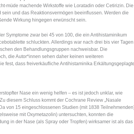
cht-müde machende Wirkstoffe wie Loratadin oder Cetirizin. Die
 sein und das Reaktionsvermögen beeinflussen. Werden die
oßende Wirkung hingegen erwünscht sein.
der Symptome zwar bei 45 von 100, die ein Antihistaminikum
ebotablette schluckten. Allerdings war nach drei bis vier Tagen
wischen den Behandlungsgruppen nachweisbar. Die
ch, die Autor*innen sehen daher keinen weiteren
ie fest, dass freiverkäufliche Antihistaminika Erkältungsgeplagt
topfter Nase ein wenig helfen – es ist jedoch unklar, wie
ühlt. Zu diesem Schluss kommt der Cochrane Review „Nasale
. Da von 15 eingeschlossenen Studien (mit 1838 Teilnehmenden
ielsweise mit Oxymetazolin) untersuchten, konnten die
ung in der Nase (als Spray oder Tropfen) wirksamer ist als das