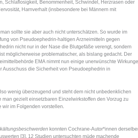
 Schlaflosigkeit, Benommenheit, Schwindel, Herzrasen oder
ervosität, Harnverhalt (insbesondere bei Männern mit
n sollte sie aber auch nicht unterschätzen. So wurde im
fung von Pseudoephedrin-haltigen Arzneimitteln gegen
phedrin nicht nur in der Nase die Blutgefäße verengt, sondern
st möglicherweise problematischer, als bislang gedacht. Der
eimittelbehörde EMA nimmt nun einige unerwünschte Wirkung
er Ausschuss die Sicherheit von Pseudoephedrin in
also wenig überzeugend und steht dem nicht unbedenklichen
 man gezielt einsetzbaren Einzelwirkstoffen den Vorzug zu
 wir im Folgenden vorstellen.
Erkältungsbeschwerden
konnten Cochrane-Autor*innen derselbe
uswerten [3]. 12 Studien untersuchten müde machende