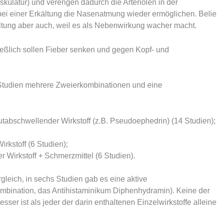
kulatur) und verengen dadurch die Arteriolen in der
bei einer Erkältung die Nasenatmung wieder ermöglichen. Belie
ltung aber auch, weil es als Nebenwirkung wacher macht.
eßlich sollen Fieber senken und gegen Kopf- und
Studien mehrere Zweierkombinationen und eine
utabschwellender Wirkstoff (z.B. Pseudoephedrin) (14 Studien);
rkstoff (6 Studien);
 Wirkstoff + Schmerzmittel (6 Studien).
gleich, in sechs Studien gab es eine aktive
mbination, das Antihistaminikum Diphenhydramin). Keine der
sser ist als jeder der darin enthaltenen Einzelwirkstoffe alleine