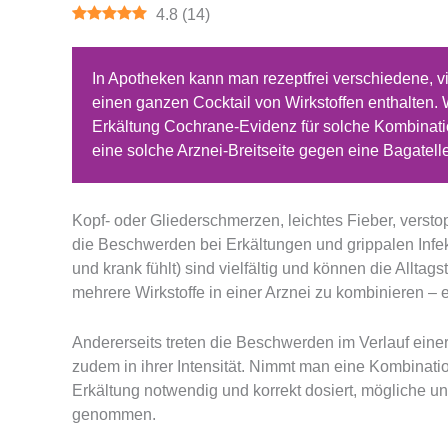
4.8
(
14
)
In Apotheken kann man rezeptfrei verschiedene, vi
einen ganzen Cocktail von Wirkstoffen enthalten. Wi
Erkältung Cochrane-Evidenz für solche Kombination
eine solche Arznei-Breitseite gegen eine Bagatelle
Kopf- oder Gliederschmerzen, leichtes Fieber, verst
die Beschwerden bei Erkältungen und grippalen Infekt
und krank fühlt) sind vielfältig und können die Alltag
mehrere Wirkstoffe in einer Arznei zu kombinieren –
Andererseits treten die Beschwerden im Verlauf einer 
zudem in ihrer Intensität. Nimmt man eine Kombination
Erkältung notwendig und korrekt dosiert, mögliche
genommen.