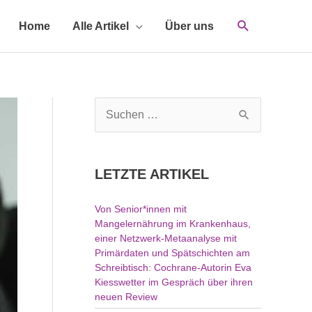
Home
Alle Artikel
Über uns
S
u
c
h
LETZTE ARTIKEL
e
n
Von Senior*innen mit
n
Mangelernährung im Krankenhaus,
a
einer Netzwerk-Metaanalyse mit
c
Primärdaten und Spätschichten am
h
Schreibtisch: Cochrane-Autorin Eva
Kiesswetter im Gespräch über ihren
:
neuen Review