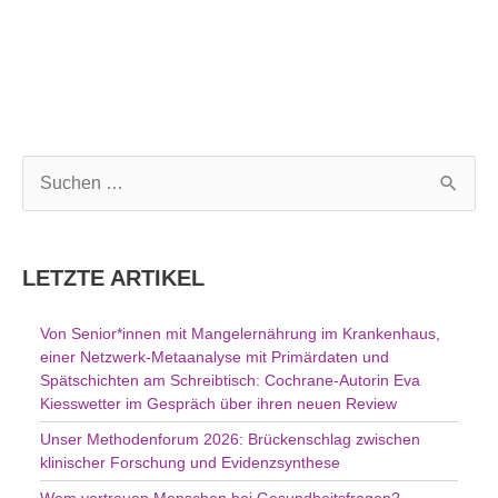
S
u
c
h
LETZTE ARTIKEL
e
n
Von Senior*innen mit Mangelernährung im Krankenhaus,
n
einer Netzwerk-Metaanalyse mit Primärdaten und
a
Spätschichten am Schreibtisch: Cochrane-Autorin Eva
c
Kiesswetter im Gespräch über ihren neuen Review
h
Unser Methodenforum 2026: Brückenschlag zwischen
:
klinischer Forschung und Evidenzsynthese
Wem vertrauen Menschen bei Gesundheitsfragen?