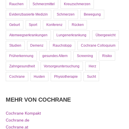
Rauchen
Schmerzmittel
Kreuzschmerzen
Evidenzbasierte Medizin
Schmerzen
Bewegung
Geburt
Sport
Konferenz
Rücken
Atemwegserkrankungen
Lungenerkrankung
Übergewicht
Studien
Demenz
Rauchstopp
Cochrane Colloquium
Früherkennung
gesundes Altern
Screening
Risiko
Zahngesundheit
Vorsorgeuntersuchung
Herz
Cochrane
Husten
Physiotherapie
Sucht
MEHR VON COCHRANE
Cochrane Kompakt
Cochrane.de
Cochrane.at