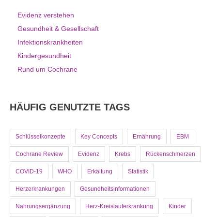
Evidenz verstehen
Gesundheit & Gesellschaft
Infektionskrankheiten
Kindergesundheit
Rund um Cochrane
HÄUFIG GENUTZTE TAGS
Schlüsselkonzepte
Key Concepts
Ernährung
EBM
Cochrane Review
Evidenz
Krebs
Rückenschmerzen
COVID-19
WHO
Erkältung
Statistik
Herzerkrankungen
Gesundheitsinformationen
Nahrungsergänzung
Herz-Kreislauferkrankung
Kinder