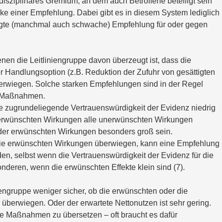
disziplinäres Gremium, an dem auch Betroffene beteiligt sein 
e einer Empfehlung. Dabei gibt es in diesem System lediglich 
ingte (manchmal auch schwache) Empfehlung für oder gegen 
nen die Leitliniengruppe davon überzeugt ist, dass die 
Handlungsoption (z.B. Reduktion der Zufuhr von gesättigten 
erwiegen. Solche starken Empfehlungen sind in der Regel 
he Maßnahmen.
e zugrundeliegende Vertrauenswürdigkeit der Evidenz niedrig 
e erwünschten Wirkungen alle unerwünschten Wirkungen 
er erwünschten Wirkungen besonders groß sein.
e erwünschten Wirkungen überwiegen, kann eine Empfehlung 
, selbst wenn die Vertrauenswürdigkeit der Evidenz für die 
nderen, wenn die erwünschten Effekte klein sind (7).
iniengruppe weniger sicher, ob die erwünschten oder die 
erwiegen. Oder der erwartete Nettonutzen ist sehr gering. 
e Maßnahmen zu übersetzen – oft braucht es dafür 