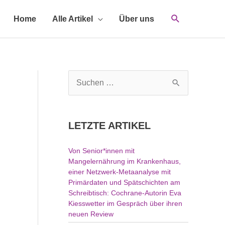
Home
Alle Artikel
Über uns
S
u
c
h
LETZTE ARTIKEL
e
n
Von Senior*innen mit
n
Mangelernährung im Krankenhaus,
a
einer Netzwerk-Metaanalyse mit
c
Primärdaten und Spätschichten am
h
Schreibtisch: Cochrane-Autorin Eva
Kiesswetter im Gespräch über ihren
:
neuen Review