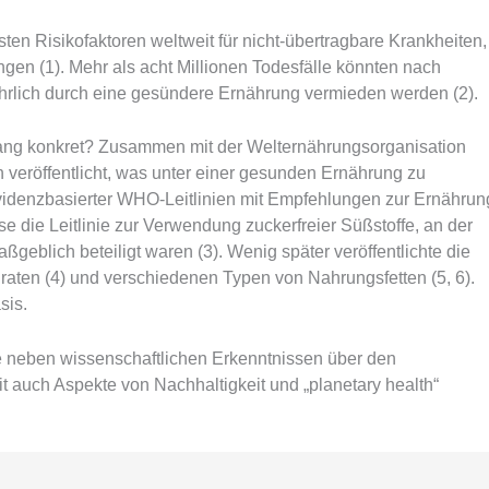
sten Risikofaktoren weltweit für nicht-übertragbare Krankheiten,
en (1). Mehr als acht Millionen Todesfälle könnten nach
rlich durch eine gesündere Ernährung vermieden werden (2).
ng konkret? Zusammen mit der Welternährungsorganisation
veröffentlicht, was unter einer gesunden Ernährung zu
, evidenzbasierter WHO-Leitlinien mit Empfehlungen zur Ernährun
e die Leitlinie zur Verwendung zuckerfreier Süßstoffe, an der
eblich beteiligt waren (3). Wenig später veröffentlichte die
aten (4) und verschiedenen Typen von Nahrungsfetten (5, 6).
sis.
ie neben wissenschaftlichen Erkenntnissen über den
uch Aspekte von Nachhaltigkeit und „planetary health“