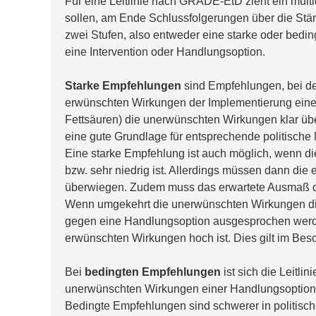
Für eine Leitlinie nach GRADE-EtD zieht ein multi
sollen, am Ende Schlussfolgerungen über die Stärk
zwei Stufen, also entweder eine starke oder bed
eine Intervention oder Handlungsoption.
Starke Empfehlungen
 sind Empfehlungen, bei de
erwünschten Wirkungen der Implementierung einer 
Fettsäuren) die unerwünschten Wirkungen klar üb
eine gute Grundlage für entsprechende politisc
Eine starke Empfehlung ist auch möglich, wenn di
bzw. sehr niedrig ist. Allerdings müssen dann di
überwiegen. Zudem muss das erwartete Ausmaß d
Wenn umgekehrt die unerwünschten Wirkungen di
gegen eine Handlungsoption ausgesprochen werden
erwünschten Wirkungen hoch ist. Dies gilt im Beso
Bei 
bedingten Empfehlungen
 ist sich die Leitl
unerwünschten Wirkungen einer Handlungsoption üb
Bedingte Empfehlungen sind schwerer in politisch