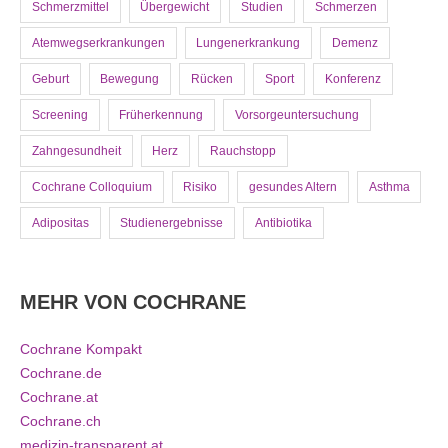
Schmerzmittel
Übergewicht
Studien
Schmerzen
Atemwegserkrankungen
Lungenerkrankung
Demenz
Geburt
Bewegung
Rücken
Sport
Konferenz
Screening
Früherkennung
Vorsorgeuntersuchung
Zahngesundheit
Herz
Rauchstopp
Cochrane Colloquium
Risiko
gesundes Altern
Asthma
Adipositas
Studienergebnisse
Antibiotika
MEHR VON COCHRANE
Cochrane Kompakt
Cochrane.de
Cochrane.at
Cochrane.ch
medizin-transparent.at