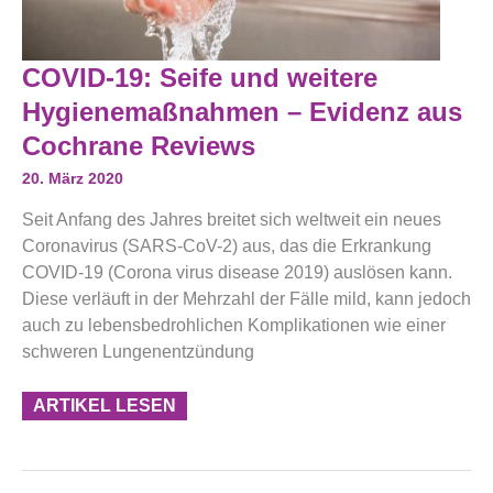
COVID-
COVID-19: Seife und weitere
19:
Seife
Hygienemaßnahmen – Evidenz aus
Und
Weitere
Cochrane Reviews
Hygienemaßnahmen
–
20. März 2020
Evidenz
Aus
Seit Anfang des Jahres breitet sich weltweit ein neues
Cochrane
Reviews
Coronavirus (SARS-CoV-2) aus, das die Erkrankung
COVID-19 (Corona virus disease 2019) auslösen kann.
Diese verläuft in der Mehrzahl der Fälle mild, kann jedoch
auch zu lebensbedrohlichen Komplikationen wie einer
schweren Lungenentzündung
ARTIKEL LESEN