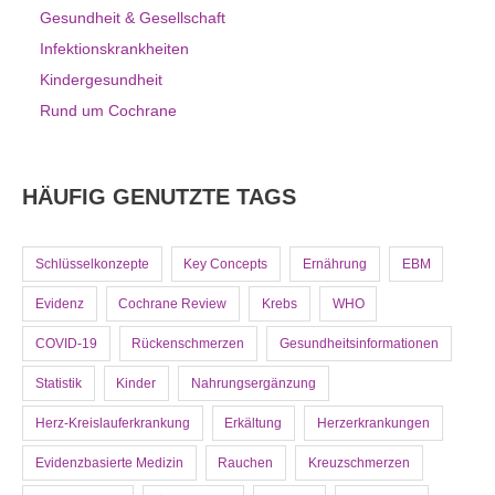
Gesundheit & Gesellschaft
Infektionskrankheiten
Kindergesundheit
Rund um Cochrane
HÄUFIG GENUTZTE TAGS
Schlüsselkonzepte
Key Concepts
Ernährung
EBM
Evidenz
Cochrane Review
Krebs
WHO
COVID-19
Rückenschmerzen
Gesundheitsinformationen
Statistik
Kinder
Nahrungsergänzung
Herz-Kreislauferkrankung
Erkältung
Herzerkrankungen
Evidenzbasierte Medizin
Rauchen
Kreuzschmerzen