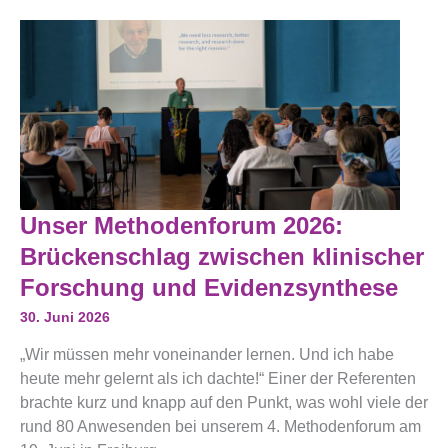
Unser
Unser Methodenforum 2026:
Methodenforum
2026:
Brückenschlag zwischen klinischer
Brückenschlag
Zwischen
Forschung und Evidenzsynthese
Klinischer
Forschung
30. Juni 2026
Und
Evidenzsynthese
„Wir müssen mehr voneinander lernen. Und ich habe
heute mehr gelernt als ich dachte!“ Einer der Referenten
brachte kurz und knapp auf den Punkt, was wohl viele der
rund 80 Anwesenden bei unserem 4. Methodenforum am