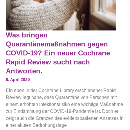
Was
Was bringen
Bringen
Quarantänemaßnahmen
Quarantänemaßnahmen gegen
Gegen
COVID-
COVID-19? Ein neuer Cochrane
19?
Ein
Rapid Review sucht nach
Neuer
Antworten.
Cochrane
Rapid
Review
8. April 2020
Sucht
Nach
Ein eben in der Cochrane Library erschienener Rapid
Antworten.
Review legt nahe, dass Quarantäne von Personen mit
einem erhöhten Infektionsrisiko eine wichtige Maßnahme
zur Eindämmung der COVID-19-Pandemie ist. Doch er
zeigt auch die Grenzen des evidenzbasierten Ansatzes in
einer akuten Bedrohungslage