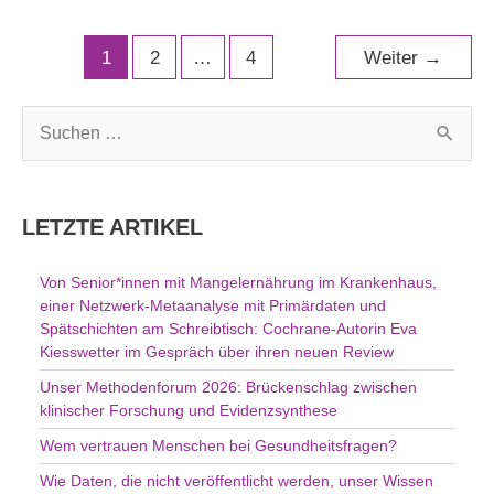
1
2
…
4
Weiter
→
S
u
c
h
LETZTE ARTIKEL
e
n
Von Senior*innen mit Mangelernährung im Krankenhaus,
n
einer Netzwerk-Metaanalyse mit Primärdaten und
a
Spätschichten am Schreibtisch: Cochrane-Autorin Eva
c
Kiesswetter im Gespräch über ihren neuen Review
h
Unser Methodenforum 2026: Brückenschlag zwischen
:
klinischer Forschung und Evidenzsynthese
Wem vertrauen Menschen bei Gesundheitsfragen?
Wie Daten, die nicht veröffentlicht werden, unser Wissen