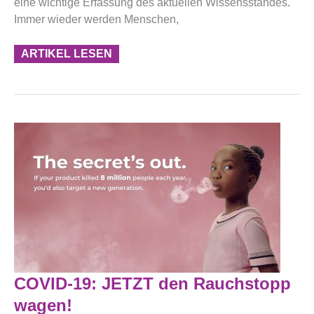
eine wichtige Erfassung des aktuellen Wissensstandes.
Immer wieder werden Menschen,
ARTIKEL LESEN
COVID-
COVID-19: JETZT den Rauchstopp
19:
JETZT
wagen!
Den