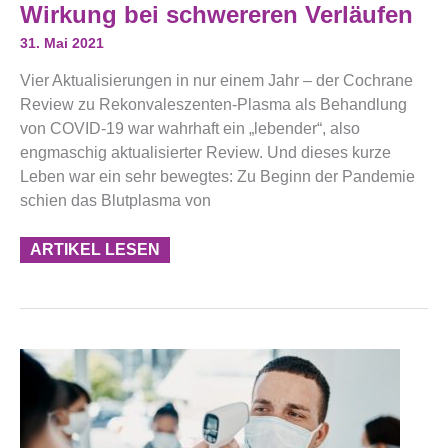
Rekonvaleszenten-
Wirkung bei schwereren Verläufen
Plasma:
Keine
31. Mai 2021
Wirkung
Bei
Vier Aktualisierungen in nur einem Jahr – der Cochrane
Schwereren
Verläufen
Review zu Rekonvaleszenten-Plasma als Behandlung
von COVID-19 war wahrhaft ein „lebender“, also
engmaschig aktualisierter Review. Und dieses kurze
Leben war ein sehr bewegtes: Zu Beginn der Pandemie
schien das Blutplasma von
ARTIKEL LESEN