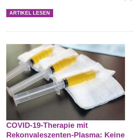
ARTIKEL LESEN
COVID-
COVID-19-Therapie mit
19-
Therapie
Rekonvaleszenten-Plasma: Keine
Mit