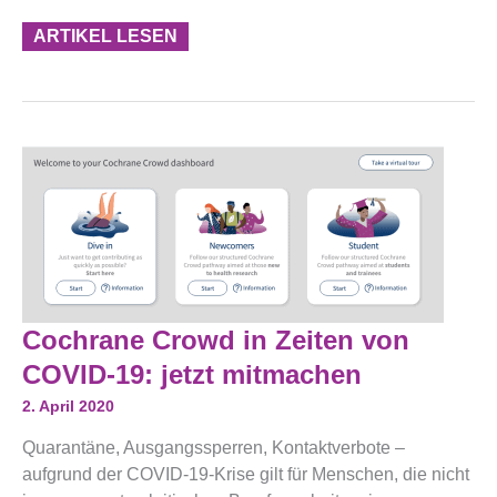
ARTIKEL LESEN
Cochrane
Cochrane Crowd in Zeiten von
Crowd
In
COVID-19: jetzt mitmachen
Zeiten
Von
2. April 2020
COVID-
19:
Quarantäne, Ausgangssperren, Kontaktverbote –
Jetzt
Mitmachen
aufgrund der COVID-19-Krise gilt für Menschen, die nicht