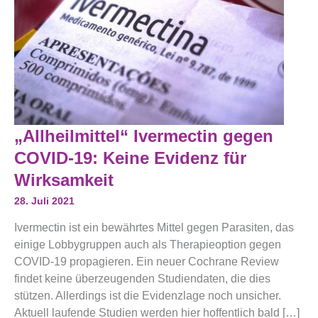
„Allheilmittel“
„Allheilmittel“ Ivermectin gegen
Ivermectin
Gegen
COVID-19: Keine Evidenz für
COVID-
19:
Wirksamkeit
Keine
Evidenz
28. Juli 2021
Für
Wirksamkeit
Ivermectin ist ein bewährtes Mittel gegen Parasiten, das
einige Lobbygruppen auch als Therapieoption gegen
COVID-19 propagieren. Ein neuer Cochrane Review
findet keine überzeugenden Studiendaten, die dies
stützen. Allerdings ist die Evidenzlage noch unsicher.
Aktuell laufende Studien werden hier hoffentlich bald […]